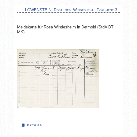
LÖWENSTEIN, Rosa, geb. Windesheim - Dokument 3
Meldekarte für Rosa Windesheim in Detmold (StdA DT
MK)
Details