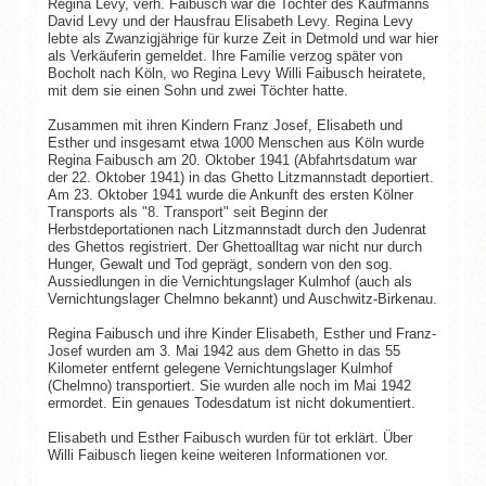
Regina Levy, verh. Faibusch war die Tochter des Kaufmanns
David Levy und der Hausfrau Elisabeth Levy. Regina Levy
lebte als Zwanzigjährige für kurze Zeit in Detmold und war hier
als Verkäuferin gemeldet. Ihre Familie verzog später von
Bocholt nach Köln, wo Regina Levy Willi Faibusch heiratete,
mit dem sie einen Sohn und zwei Töchter hatte.
Zusammen mit ihren Kindern Franz Josef, Elisabeth und
Esther und insgesamt etwa 1000 Menschen aus Köln wurde
Regina Faibusch am 20. Oktober 1941 (Abfahrtsdatum war
der 22. Oktober 1941) in das Ghetto Litzmannstadt deportiert.
Am 23. Oktober 1941 wurde die Ankunft des ersten Kölner
Transports als "8. Transport" seit Beginn der
Herbstdeportationen nach Litzmannstadt durch den Judenrat
des Ghettos registriert. Der Ghettoalltag war nicht nur durch
Hunger, Gewalt und Tod geprägt, sondern von den sog.
Aussiedlungen in die Vernichtungslager Kulmhof (auch als
Vernichtungslager Chelmno bekannt) und Auschwitz-Birkenau.
Regina Faibusch und ihre Kinder Elisabeth, Esther und Franz-
Josef wurden am 3. Mai 1942 aus dem Ghetto in das 55
Kilometer entfernt gelegene Vernichtungslager Kulmhof
(Chelmno) transportiert. Sie wurden alle noch im Mai 1942
ermordet. Ein genaues Todesdatum ist nicht dokumentiert.
Elisabeth und Esther Faibusch wurden für tot erklärt. Über
Willi Faibusch liegen keine weiteren Informationen vor.