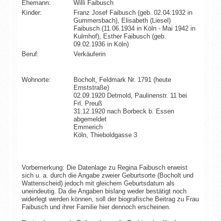
Ehemann:
Willi Faibusch
Kinder:
Franz Josef Faibusch (geb. 02.04.1932 in
Gummersbach), Elisabeth (Liesel)
Faibusch (11.06.1934 in Köln - Mai 1942 in
Kulmhof), Esther Faibusch (geb.
09.02.1936 in Köln)
Beruf:
Verkäuferin
Wohnorte:
Bocholt, Feldmark Nr. 1791 (heute
Ernststraße)
02.09.1920 Detmold, Paulinenstr. 11 bei
Frl. Preuß
31.12.1920 nach Borbeck b. Essen
abgemeldet
Emmerich
Köln, Thieboldgasse 3
Vorbemerkung: Die Datenlage zu Regina Faibusch erweist
sich u. a. durch die Angabe zweier Geburtsorte (Bocholt und
Wattenscheid) jedoch mit gleichem Geburtsdatum als
uneindeutig. Da die Angaben bislang weder bestätigt noch
widerlegt werden können, soll der biografische Beitrag zu Frau
Faibusch und ihrer Familie hier dennoch erscheinen.