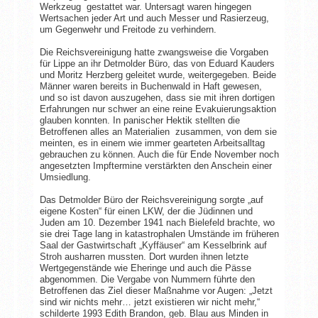
Werkzeug gestattet war. Untersagt waren hingegen
Wertsachen jeder Art und auch Messer und Rasierzeug,
um Gegenwehr und Freitode zu verhindern.
Die Reichsvereinigung hatte zwangsweise die Vorgaben
für Lippe an ihr Detmolder Büro, das von Eduard Kauders
und Moritz Herzberg geleitet wurde, weitergegeben. Beide
Männer waren bereits in Buchenwald in Haft gewesen,
und so ist davon auszugehen, dass sie mit ihren dortigen
Erfahrungen nur schwer an eine reine Evakuierungsaktion
glauben konnten. In panischer Hektik stellten die
Betroffenen alles an Materialien zusammen, von dem sie
meinten, es in einem wie immer gearteten Arbeitsalltag
gebrauchen zu können. Auch die für Ende November noch
angesetzten Impftermine verstärkten den Anschein einer
Umsiedlung.
Das Detmolder Büro der Reichsvereinigung sorgte „auf
eigene Kosten“ für einen LKW, der die Jüdinnen und
Juden am 10. Dezember 1941 nach Bielefeld brachte, wo
sie drei Tage lang in katastrophalen Umstände im früheren
Saal der Gastwirtschaft „Kyffäuser“ am Kesselbrink auf
Stroh ausharren mussten. Dort wurden ihnen letzte
Wertgegenstände wie Eheringe und auch die Pässe
abgenommen. Die Vergabe von Nummern führte den
Betroffenen das Ziel dieser Maßnahme vor Augen: „Jetzt
sind wir nichts mehr… jetzt existieren wir nicht mehr,“
schilderte 1993 Edith Brandon, geb. Blau aus Minden in