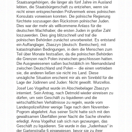
Staatsangehörigen, die länger als fünf Jahre im Ausland
lebten, die Staatsbürgerschaft zu entziehen, wenn sie
nicht einen entsprechenden Prüfvermerk eines polnischen
Konsulats vorweisen konnten. Die polnische Regierung
fürchtete sozusagen den Rückstrom polnischer Juden.
Dies war der mehr als willkommene Anlass für die
deutschen Machthaber, die ersten Juden in großer Zahl
loszuwerden. Dies ging blitzschnell und traf die
polnischen Behörden zunächst unvorbereitet. Es entstand
ein Auffanglager, Zbaszyn (deutsch: Bentschen), mit
katastrophalen Bedingungen, in dem die Menschen zum
Teil über Monate festsaßen, da die polnischen Behörden
die Grenzen nach Polen inzwischen geschlossen hatten.
Die Ausgewiesenen saßen buchstäblich im Niemandsland
zwischen Deutschland und Polen – die einen vertrieben
sie, die anderen ließen sie nicht ins Land. Diese
unsägliche Situation erscheint mir als ein Sinnbild für die
Lage der Jüdinnen und Juden: Nicht gewollt. Wurzellos.
Josef Leo Vogelhut wurde im Abschiebelager Zbaszyn
interniert. Sein Antrag, nach Detmold wieder einreisen zu
dürfen, um sein Geschäft zu liquidieren und die
wirtschaftlichen Verhältnisse zu regeln, wurde vom
Landespolizeiführer wenige Tage nach dem November-
Pogrom abgelehnt. Aus seiner Sicht hatte sich mit den
gewaltsamen Überfällen jener Nacht die Sache ohnehin
erledigt. Anna Vogelhut sah sich nun gezwungen, das
Geschäft zu liquidieren. Sie wurde in das „Judenhaus“ in
der Gartenstraße 6 eingewiesen, bevor sie zu ihrer