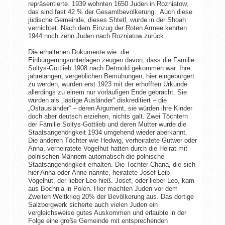
repräsentierte. 1939 wohnten 1650 Juden in Rozniatow,
das sind fast 42 % der Gesamtbevölkerung. Auch diese
jüdische Gemeinde, dieses Shtetl, wurde in der Shoah
vernichtet. Nach dem Einzug der Roten Armee kehrten
1944 noch zehn Juden nach Rozniatow zurück.
Die erhaltenen Dokumente wie die
Einbürgerungsunterlagen zeugen davon, dass die Familie
Soltys-Gottlieb 1908 nach Detmold gekommen war. Ihre
jahrelangen, vergeblichen Bemühungen, hier eingebürgert
zu werden, wurden erst 1923 mit der erhofften Urkunde
allerdings zu einem nur vorläufigen Ende gebracht. Sie
wurden als „lästige Ausländer“ diskreditiert – die
„Ostausländer“ – deren Argument, sie würden ihre Kinder
doch aber deutsch erziehen, nichts galt. Zwei Töchtern
der Familie Soltys-Gottlieb und deren Mutter wurde die
Staatsangehörigkeit 1934 umgehend wieder aberkannt.
Die anderen Töchter wie Hedwig, verheiratete Gutwer oder
Anna, verheiratete Vogelhut hatten durch die Heirat mit
polnischen Männern automatisch die polnische
Staatsangehörigkeit erhalten. Die Tochter Chana, die sich
hier Anna oder Änne nannte, heiratete Josef Leib
Vogelhut, der lieber Leo hieß. Josef, oder lieber Leo, kam
aus Bochnia in Polen. Hier machten Juden vor dem
Zweiten Weltkrieg 20% der Bevölkerung aus. Das dortige
Salzbergwerk sicherte auch vielen Juden ein
vergleichsweise gutes Auskommen und erlaubte in der
Folge eine große Gemeinde mit entsprechenden