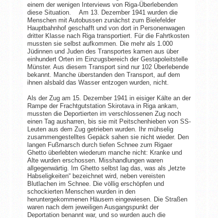
einem der wenigen Interviews von Riga-Überlebenden
diese Situation. Am 13. Dezember 1941 wurden die
Menschen mit Autobussen zunächst zum Bielefelder
Hauptbahnhof geschafft und von dort in Personenwagen
dritter Klasse nach Riga transportiert. Für die Fahrtkosten
mussten sie selbst aufkommen. Die mehr als 1.000
Jüdinnen und Juden des Transportes kamen aus über
einhundert Orten im Einzugsbereich der Gestapoleitstelle
Münster. Aus diesem Transport sind nur 102 Überlebende
bekannt. Manche überstanden den Transport, auf dem
ihnen alsbald das Wasser entzogen wurden, nicht.
Als der Zug am 15. Dezember 1941 in eisiger Kälte an der
Rampe der Frachtgutstation Skirotava in Riga ankam,
mussten die Deportierten im verschlossenen Zug noch
einen Tag ausharren, bis sie mit Peitschenhieben von SS-
Leuten aus dem Zug getrieben wurden. Ihr mühselig
zusammengestelltes Gepäck sahen sie nicht wieder. Den
langen Fußmarsch durch tiefen Schnee zum Rigaer
Ghetto überlebten wiederum manche nicht: Kranke und
Alte wurden erschossen. Misshandlungen waren
allgegenwärtig. Im Ghetto selbst lag das, was als „letzte
Habseligkeiten“ bezeichnet wird, neben vereisten
Blutlachen im Schnee. Die völlig erschöpfen und
schockierten Menschen wurden in den
heruntergekommenen Häusern eingewiesen. Die Straßen
waren nach dem jeweiligen Ausgangspunkt der
Deportation benannt war, und so wurden auch die