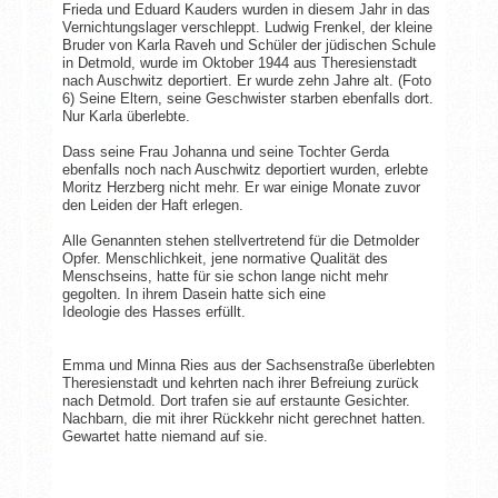
Frieda und Eduard Kauders wurden in diesem Jahr in das
Vernichtungslager verschleppt. Ludwig Frenkel, der kleine
Bruder von Karla Raveh und Schüler der jüdischen Schule
in Detmold, wurde im Oktober 1944 aus Theresienstadt
nach Auschwitz deportiert. Er wurde zehn Jahre alt. (Foto
6) Seine Eltern, seine Geschwister starben ebenfalls dort.
Nur Karla überlebte.
Dass seine Frau Johanna und seine Tochter Gerda
ebenfalls noch nach Auschwitz deportiert wurden, erlebte
Moritz Herzberg nicht mehr. Er war einige Monate zuvor
den Leiden der Haft erlegen.
Alle Genannten stehen stellvertretend für die Detmolder
Opfer. Menschlichkeit, jene normative Qualität des
Menschseins, hatte für sie schon lange nicht mehr
gegolten. In ihrem Dasein hatte sich eine
Ideologie des Hasses erfüllt.
Emma und Minna Ries aus der Sachsenstraße überlebten
Theresienstadt und kehrten nach ihrer Befreiung zurück
nach Detmold. Dort trafen sie auf erstaunte Gesichter.
Nachbarn, die mit ihrer Rückkehr nicht gerechnet hatten.
Gewartet hatte niemand auf sie.