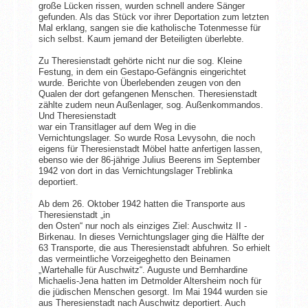
große Lücken rissen, wurden schnell andere Sänger
gefunden. Als das Stück vor ihrer Deportation zum letzten
Mal erklang, sangen sie die katholische Totenmesse für
sich selbst. Kaum jemand der Beteiligten überlebte.
Zu Theresienstadt gehörte nicht nur die sog. Kleine
Festung, in dem ein Gestapo-Gefängnis eingerichtet
wurde. Berichte von Überlebenden zeugen von den
Qualen der dort gefangenen Menschen. Theresienstadt
zählte zudem neun Außenlager, sog. Außenkommandos.
Und Theresienstadt
war ein Transitlager auf dem Weg in die
Vernichtungslager. So wurde Rosa Levysohn, die noch
eigens für Theresienstadt Möbel hatte anfertigen lassen,
ebenso wie der 86-jährige Julius Beerens im September
1942 von dort in das Vernichtungslager Treblinka
deportiert.
Ab dem 26. Oktober 1942 hatten die Transporte aus
Theresienstadt „in
den Osten“ nur noch als einziges Ziel: Auschwitz II -
Birkenau. In dieses Vernichtungslager ging die Hälfte der
63 Transporte, die aus Theresienstadt abfuhren. So erhielt
das vermeintliche Vorzeigeghetto den Beinamen
„Wartehalle für Auschwitz“. Auguste und Bernhardine
Michaelis-Jena hatten im Detmolder Altersheim noch für
die jüdischen Menschen gesorgt. Im Mai 1944 wurden sie
aus Theresienstadt nach Auschwitz deportiert. Auch