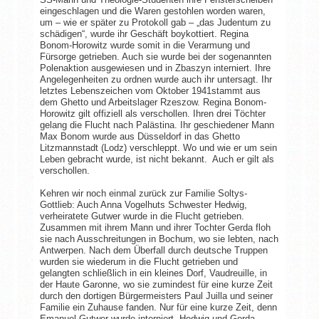
eingeschlagen und die Waren gestohlen worden waren,
um – wie er später zu Protokoll gab – „das Judentum zu
schädigen“, wurde ihr Geschäft boykottiert. Regina
Bonom-Horowitz wurde somit in die Verarmung und
Fürsorge getrieben. Auch sie wurde bei der sogenannten
Polenaktion ausgewiesen und in Zbaszyn interniert. Ihre
Angelegenheiten zu ordnen wurde auch ihr untersagt. Ihr
letztes Lebenszeichen vom Oktober 1941stammt aus
dem Ghetto und Arbeitslager Rzeszow. Regina Bonom-
Horowitz gilt offiziell als verschollen. Ihren drei Töchter
gelang die Flucht nach Palästina. Ihr geschiedener Mann
Max Bonom wurde aus Düsseldorf in das Ghetto
Litzmannstadt (Lodz) verschleppt. Wo und wie er um sein
Leben gebracht wurde, ist nicht bekannt. Auch er gilt als
verschollen.
Kehren wir noch einmal zurück zur Familie Soltys-
Gottlieb: Auch Anna Vogelhuts Schwester Hedwig,
verheiratete Gutwer wurde in die Flucht getrieben.
Zusammen mit ihrem Mann und ihrer Tochter Gerda floh
sie nach Ausschreitungen in Bochum, wo sie lebten, nach
Antwerpen. Nach dem Überfall durch deutsche Truppen
wurden sie wiederum in die Flucht getrieben und
gelangten schließlich in ein kleines Dorf, Vaudreuille, in
der Haute Garonne, wo sie zumindest für eine kurze Zeit
durch den dortigen Bürgermeisters Paul Juilla und seiner
Familie ein Zuhause fanden. Nur für eine kurze Zeit, denn
Emanuel Gutwer wurde interniert, Hedwig und Gerda