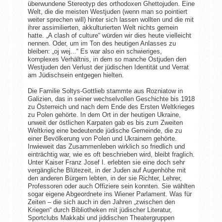
überwundene Stereotyp des orthodoxen Ghettojuden. Eine
Welt, die die meisten Westjuden (wenn man so pointiert
weiter sprechen will) hinter sich lassen wollten und die mit
ihrer assimilierten, akkulturierten Welt nichts gemein
hatte. „A clash of culture“ würden wir dies heute vielleicht
nennen. Oder, um im Ton des heutigen Anlasses zu
bleiben: „oj wej...“ Es war also ein schwieriges,
komplexes Verhältnis, in dem so manche Ostjuden den
Westjuden den Verlust der jüdischen Identität und Verrat
am Jüdischsein entgegen hielten.
Die Familie Soltys-Gottlieb stammte aus Rozniatow in
Galizien, das in seiner wechselvollen Geschichte bis 1918
zu Österreich und nach dem Ende des Ersten Weltkrieges
zu Polen gehörte. In dem Ort in der heutigen Ukraine,
unweit der östlichen Karpaten gab es bis zum Zweiten
Weltkrieg eine bedeutende jüdische Gemeinde, die zu
einer Bevölkerung von Polen und Ukrainern gehörte.
Inwieweit das Zusammenleben wirklich so friedlich und
einträchtig war, wie es oft beschrieben wird, bleibt fraglich.
Unter Kaiser Franz Josef I. erlebten sie eine doch sehr
vergängliche Blütezeit, in der Juden auf Augenhöhe mit
den anderen Bürgern lebten, in der sie Richter, Lehrer,
Professoren oder auch Offiziere sein konnten. Sie wählten
sogar eigene Abgeordnete ins Wiener Parlament. Was für
Zeiten – die sich auch in den Jahren „zwischen den
Kriegen“ durch Bibliotheken mit jüdischer Literatur,
Sportclubs Makkabi und jiddischen Theatergruppen