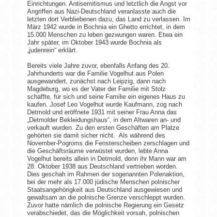
Einrichtungen. Antisemitismus und letztlich die Angst vor
Angriffen aus Nazi-Deutschland veranlasste auch die
letzten dort Verbliebenen dazu, das Land zu verlassen. Im
März 1942 wurde in Bochnia ein Ghetto errichtet, in dem
15.000 Menschen zu leben gezwungen waren. Etwa ein
Jahr später, im Oktober 1943 wurde Bochnia als
„judenrein“ erklärt.
Bereits viele Jahre zuvor, ebenfalls Anfang des 20.
Jahrhunderts war die Familie Vogelhut aus Polen
ausgewandert, zunächst nach Leipzig, dann nach
Magdeburg, wo es der Vater der Familie mit Stolz
schaffte, für sich und seine Familie ein eigenes Haus zu
kaufen. Josef Leo Vogelhut wurde Kaufmann, zog nach
Detmold und eröffnete 1931 mit seiner Frau Anna das
„Detmolder Bekleidungshaus“, in dem Altwaren an- und
verkauft wurden. Zu den ersten Geschäften am Platze
gehörten sie damit sicher nicht. Als während des
November-Pogroms die Fensterscheiben zerschlagen und
die Geschäftsräume verwüstet wurden, lebte Anna
Vogelhut bereits allein in Detmold, denn ihr Mann war am
28. Oktober 1938 aus Deutschland vertrieben worden.
Dies geschah im Rahmen der sogenannten Polenaktion,
bei der mehr als 17.000 jüdische Menschen polnischer
Staatsangehörigkeit aus Deutschland ausgewiesen und
gewaltsam an die polnische Grenze verschleppt wurden.
Zuvor hatte nämlich die polnische Regierung ein Gesetz
verabschiedet, das die Möglichkeit vorsah, polnischen