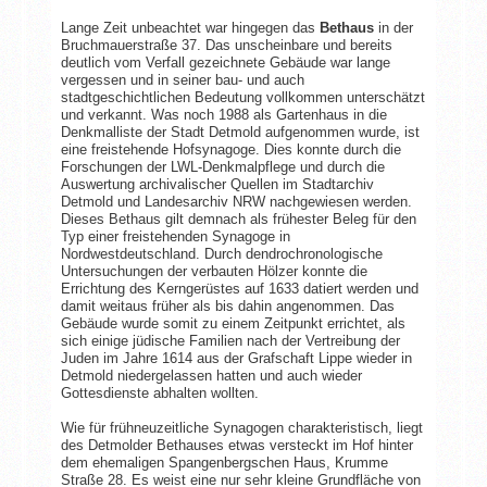
Lange Zeit unbeachtet war hingegen das
Bethaus
in der
Bruchmauerstraße 37. Das unscheinbare und bereits
deutlich vom Verfall gezeichnete Gebäude war lange
vergessen und in seiner bau- und auch
stadtgeschichtlichen Bedeutung vollkommen unterschätzt
und verkannt. Was noch 1988 als Gartenhaus in die
Denkmalliste der Stadt Detmold aufgenommen wurde, ist
eine freistehende Hofsynagoge. Dies konnte durch die
Forschungen der LWL-Denkmalpflege und durch die
Auswertung archivalischer Quellen im Stadtarchiv
Detmold und Landesarchiv NRW nachgewiesen werden.
Dieses Bethaus gilt demnach als frühester Beleg für den
Typ einer freistehenden Synagoge in
Nordwestdeutschland. Durch dendrochronologische
Untersuchungen der verbauten Hölzer konnte die
Errichtung des Kerngerüstes auf 1633 datiert werden und
damit weitaus früher als bis dahin angenommen. Das
Gebäude wurde somit zu einem Zeitpunkt errichtet, als
sich einige jüdische Familien nach der Vertreibung der
Juden im Jahre 1614 aus der Grafschaft Lippe wieder in
Detmold niedergelassen hatten und auch wieder
Gottesdienste abhalten wollten.
Wie für frühneuzeitliche Synagogen charakteristisch, liegt
des Detmolder Bethauses etwas versteckt im Hof hinter
dem ehemaligen Spangenbergschen Haus, Krumme
Straße 28. Es weist eine nur sehr kleine Grundfläche von