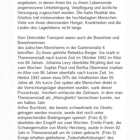
angeboten, in denen ihnen bis zu ihrem Lebensende
angemessene Unterbringung, Verpflegung und ärztliche
Versorgung zugesichert wurden. Die harte Realität des
Ghettos traf insbesondere die hochbetagten Menschen.
Viele von ihnen überstanden Hunger, Krankheiten und die
Leiden des Lagerlebens nicht lange.
Vom Detmolder Transport waren auch die Bewohner und
Bewohnerinnen
des jüdischen Altersheims in der Gartenstraße 6
betroffen. Zu ihnen gehörte Rebekka Berger. Sie starb in
Theresienstadt nach kurzer Zeit im Oktober 1942 im Alter
von 84 Jahren. Johanna Levy überlebte 89-jährig dort nur
zwei Wochen. Sophie Plaut und Bertha Obermeier starben
im Alter von 86 Jahren ebenfalls nach kurzer Zeit. Im
Herbst 1942 waren etwa 50% der Inhaftierten über 65
Jahre alt. Als kurze Zeit später alte Menschen direkt in
die Vernichtungslager deportiert wurden, sank dieser
Prozentsatz. Insofern umfasste der Zeitraum, in dem man
Theresienstadt als „Altersghetto“ bezeichnen konnte, nur
ein halbes Jahr.
Arthur Buchholz, der bereits schwerkrank ins Ghetto
getragen werden musste, wurde dort noch unter
entsprechenden Bedingungen operiert. (Foto 4) Er
überlebte den Eingriff um zwei Wochen. Emilie Frank, die
Schwiegermutter von Moritz Herzberg, wurde in ihrem 92.
Jahr in Theresienstadt um ihr Leben gebracht. (Foto 5)
Einige erhalten gebliebene „Todesfallerklärungen“ des