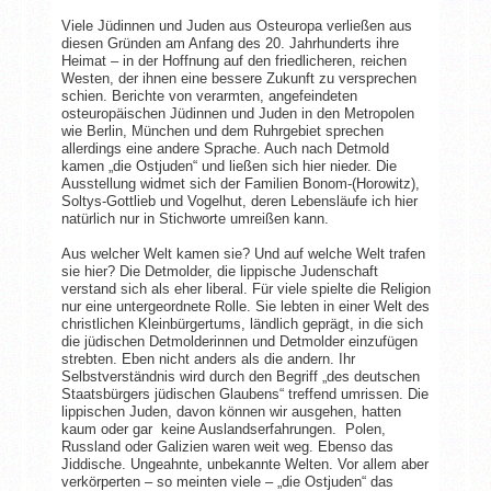
Viele Jüdinnen und Juden aus Osteuropa verließen aus
diesen Gründen am Anfang des 20. Jahrhunderts ihre
Heimat – in der Hoffnung auf den friedlicheren, reichen
Westen, der ihnen eine bessere Zukunft zu versprechen
schien. Berichte von verarmten, angefeindeten
osteuropäischen Jüdinnen und Juden in den Metropolen
wie Berlin, München und dem Ruhrgebiet sprechen
allerdings eine andere Sprache. Auch nach Detmold
kamen „die Ostjuden“ und ließen sich hier nieder. Die
Ausstellung widmet sich der Familien Bonom-(Horowitz),
Soltys-Gottlieb und Vogelhut, deren Lebensläufe ich hier
natürlich nur in Stichworte umreißen kann.
Aus welcher Welt kamen sie? Und auf welche Welt trafen
sie hier? Die Detmolder, die lippische Judenschaft
verstand sich als eher liberal. Für viele spielte die Religion
nur eine untergeordnete Rolle. Sie lebten in einer Welt des
christlichen Kleinbürgertums, ländlich geprägt, in die sich
die jüdischen Detmolderinnen und Detmolder einzufügen
strebten. Eben nicht anders als die andern. Ihr
Selbstverständnis wird durch den Begriff „des deutschen
Staatsbürgers jüdischen Glaubens“ treffend umrissen. Die
lippischen Juden, davon können wir ausgehen, hatten
kaum oder gar keine Auslandserfahrungen. Polen,
Russland oder Galizien waren weit weg. Ebenso das
Jiddische. Ungeahnte, unbekannte Welten. Vor allem aber
verkörperten – so meinten viele – „die Ostjuden“ das