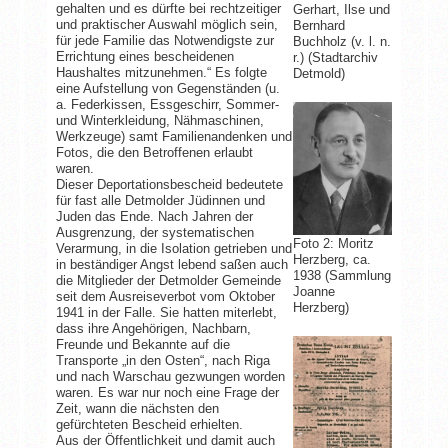
gehalten und es dürfte bei rechtzeitiger
Gerhart, Ilse und
und praktischer Auswahl möglich sein,
Bernhard
für jede Familie das Notwendigste zur
Buchholz (v. l. n.
Errichtung eines bescheidenen
r.) (Stadtarchiv
Haushaltes mitzunehmen.“ Es folgte
Detmold)
eine Aufstellung von Gegenständen (u.
a. Federkissen, Essgeschirr, Sommer-
und Winterkleidung, Nähmaschinen,
Werkzeuge) samt Familienandenken und
Fotos, die den Betroffenen erlaubt
waren.
Dieser Deportationsbescheid bedeutete
für fast alle Detmolder Jüdinnen und
Juden das Ende. Nach Jahren der
Ausgrenzung, der systematischen
Foto 2: Moritz
Verarmung, in die Isolation getrieben und
Herzberg, ca.
in beständiger Angst lebend saßen auch
1938 (Sammlung
die Mitglieder der Detmolder Gemeinde
Joanne
seit dem Ausreiseverbot vom Oktober
Herzberg)
1941 in der Falle. Sie hatten miterlebt,
dass ihre Angehörigen, Nachbarn,
Freunde und Bekannte auf die
Transporte „in den Osten“, nach Riga
und nach Warschau gezwungen worden
waren. Es war nur noch eine Frage der
Zeit, wann die nächsten den
gefürchteten Bescheid erhielten.
Aus der Öffentlichkeit und damit auch