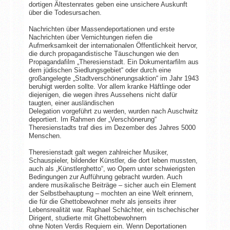
dortigen Ältestenrates geben eine unsichere Auskunft
über die Todesursachen.
Nachrichten über Massendeportationen und erste
Nachrichten über Vernichtungen riefen die
Aufmerksamkeit der internationalen Öffentlichkeit hervor,
die durch propagandistische Täuschungen wie den
Propagandafilm „Theresienstadt. Ein Dokumentarfilm aus
dem jüdischen Siedlungsgebiet“ oder durch eine
großangelegte „Stadtverschönerungsaktion“ im Jahr 1943
beruhigt werden sollte. Vor allem kranke Häftlinge oder
diejenigen, die wegen ihres Aussehens nicht dafür
taugten, einer ausländischen
Delegation vorgeführt zu werden, wurden nach Auschwitz
deportiert. Im Rahmen der „Verschönerung“
Theresienstadts traf dies im Dezember des Jahres 5000
Menschen.
Theresienstadt galt wegen zahlreicher Musiker,
Schauspieler, bildender Künstler, die dort leben mussten,
auch als „Künstlerghetto“, wo Opern unter schwierigsten
Bedingungen zur Aufführung gebracht wurden. Auch
andere musikalische Beiträge – sicher auch ein Element
der Selbstbehauptung – mochten an eine Welt erinnern,
die für die Ghettobewohner mehr als jenseits ihrer
Lebensrealität war. Raphael Schächter, ein tschechischer
Dirigent, studierte mit Ghettobewohnern
ohne Noten Verdis Requiem ein. Wenn Deportationen