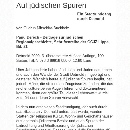
Auf jüdischen Spuren
Ein Stadtrundgang
durch Detmold
von Gudrun Mitschke-Buchholz
Panu Derech - Beiträge zur jüdischen
Regionalgeschichte, Schriftenreihe der GCJZ Lippe,
Bd. 21
Detmold 2020, 3. überarbeitete Auflage Auflage, 100
Seiten, ISBN 978-3-89918-080-0, 12,90 Euro
Über Jahrhunderte haben Jüdinnen und Juden das Leben
und auch den Wandel der Stadt Detmold mitgeprägt und
gestaltet. Wer sich heute auf jüdische Spuren begibt, hat
jedoch Mühe, die steinernen Zeugnisse zu finden, die das
reiche Kulturerbe vor Augen führen und dokumentieren
könnten, denn der größte Teil dieser Lebenswelt wurde
zerstört oder deren Spuren verwischt.
In dem nun erschienen Stadtrundgang, der auch durch
das Stadtarchiv Detmold unterstützt wurde, werden
Stätten der religiösen Kultur, Wohn- und Geschäftshäuser
aus ehemals jüdischem Besitz und auch Spuren der
Entrechtung und Ghettoisierung der jüdischen