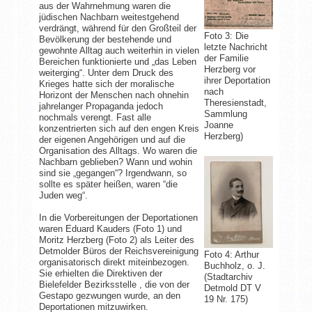
aus der Wahrnehmung waren die
jüdischen Nachbarn weitestgehend
verdrängt, während für den Großteil der
Foto 3: Die
Bevölkerung der bestehende und
letzte Nachricht
gewohnte Alltag auch weiterhin in vielen
der Familie
Bereichen funktionierte und „das Leben
Herzberg vor
weiterging“. Unter dem Druck des
ihrer Deportation
Krieges hatte sich der moralische
nach
Horizont der Menschen nach ohnehin
Theresienstadt,
jahrelanger Propaganda jedoch
Sammlung
nochmals verengt. Fast alle
Joanne
konzentrierten sich auf den engen Kreis
Herzberg)
der eigenen Angehörigen und auf die
Organisation des Alltags. Wo waren die
Nachbarn geblieben? Wann und wohin
sind sie „gegangen“? Irgendwann, so
sollte es später heißen, waren “die
Juden weg“.
In die Vorbereitungen der Deportationen
waren Eduard Kauders (Foto 1) und
Moritz Herzberg (Foto 2) als Leiter des
Detmolder Büros der Reichsvereinigung
Foto 4: Arthur
organisatorisch direkt miteinbezogen.
Buchholz, o. J.
Sie erhielten die Direktiven der
(Stadtarchiv
Bielefelder Bezirksstelle , die von der
Detmold DT V
Gestapo gezwungen wurde, an den
19 Nr. 175)
Deportationen mitzuwirken.