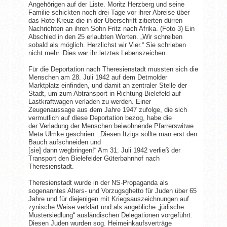
Angehörigen auf der Liste. Moritz Herzberg und seine
Familie schickten noch drei Tage vor ihrer Abreise über
das Rote Kreuz die in der Überschrift zitierten dürren
Nachrichten an ihren Sohn Fritz nach Afrika. (Foto 3) Ein
Abschied in den 25 erlaubten Worten. „Wir schreiben
sobald als möglich. Herzlichst wir Vier.“ Sie schrieben
nicht mehr. Dies war ihr letztes Lebenszeichen.
Für die Deportation nach Theresienstadt mussten sich die
Menschen am 28. Juli 1942 auf dem Detmolder
Marktplatz einfinden, und damit an zentraler Stelle der
Stadt, um zum Abtransport in Richtung Bielefeld auf
Lastkraftwagen verladen zu werden. Einer
Zeugenaussage aus dem Jahre 1947 zufolge, die sich
vermutlich auf diese Deportation bezog, habe die
der Verladung der Menschen beiwohnende Pfarrerswitwe
Meta Ulmke geschrien: „Diesen Itzigs sollte man erst den
Bauch aufschneiden und
[sie] dann wegbringen!“ Am 31. Juli 1942 verließ der
Transport den Bielefelder Güterbahnhof nach
Theresienstadt.
Theresienstadt wurde in der NS-Propaganda als
sogenanntes Alters- und Vorzugsghetto für Juden über 65
Jahre und für diejenigen mit Kriegsauszeichnungen auf
zynische Weise verklärt und als angebliche „jüdische
Mustersiedlung“ ausländischen Delegationen vorgeführt.
Diesen Juden wurden sog. Heimeinkaufsverträge