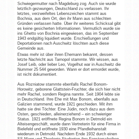
Schwiegermutter nach Magdeburg zog. Auch sie wurde
letztlich gezwungen, Deutschland zu verlassen. Ihr
letztes, verzweifeltes Lebenszeichen stammt aus
Bochnia, aus dem Ort, den ihr Mann aus schlechten
Gründen verlassen hatte. Über ihr weiteres Schicksal gibt
es keine gesicherten Informationen. Vermutlich wurde sie
ins Ghetto von Bochnia eingewiesen, das im September
1943 endgültig liquidiert wurde. Erschießungen und
Deportationen nach Auschwitz löschten auch diese
Gemeinde aus.
Etwas mehr ist über ihren Ehemann bekannt, dessen
letzte Nachricht aus Tarnopol stammte. Wir wissen, aus
Josef Leib, oder lieber Leo, Vogelhut war in Auschwitz die
Nummer 25 544 geworden. Wann er dort ermordet wurde,
ist nicht dokumentiert.
Aus Rozniatow stammte ebenfalls Rachel Bonom-
Horowitz, geborene Glattstein-Fruchter, die sich hier nicht
mehr Rachel, sondern Regina nannte. Seit 1904 lebte sie
in Deutschland. Ihre Ehe mit Max Bonom, ebenfalls aus
Galizien stammend, wurde 1921 geschieden. Mit ihm
hatte sie drei Töchter. Eine Jüdin, noch dazu aus dem
Osten, geschieden, alleinerziehend – ein schwieriger
Status. 1921 eröffnete Regina Bonom in Detmold ein
Alteisengeschäft, wurde dann Vertreterin für eine Firma in
Bielefeld und eröffnete 1930 eine Pfandleihanstalt
wiederum in Detmold. Nachdem Ende 1932 durch einen
SS-Mann und Theologie-Studenten ihre Fensterscheiben