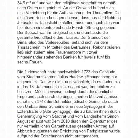
34,5 m² auf und war, den religiösen Vorschriften gemäß,
nach Osten ausgerichtet. An der Ostwand befand sich
eine Vorrichtung für die Aufbewahrung der Thorarollen. Die
religiösen Regeln besagen ebenso, dass aus der Richtung
Jerusalems Tageslicht einfallen muss, und auch dies war
hier durch eine entsprechende Fensteröffnung gegeben.
Der Betsaal war im Erdgeschoss und umfasste die
gesamte Grundfläche des Hauses. Der Standort der
Bima, also des Vorlesepultes, befand sich vor dem
Thoraschrein im Mittelteil des Betraumes. Rekonstruieren
ließ sich zudem eine Frauenempore mit zwei
hintereinander stehenden Bänken für jeweils fünf bis
sechs Frauen.
Die Judenschaft hatte nachweislich 1723 das Gebäude
vom Stadtmusikanten Julius Hardewig Spangenberg nur
angemietet. Das war nicht ungewöhnlich, da es Juden bis
in das 18. Jahrhundert nicht erlaubt war, Immobilien zu
besitzen. Möglicherweise bedingt durch die räumliche
Enge und auch durch die ungesicherten Mietverhältnisse,
schuf sich 1742 die Detmolder jüdische Gemeinde durch
den Umbau einer Scheune eine neue Synagoge in der
Exterstraße 8 (Alte Synagoge), die zu kaufen ihnen durch
Genehmigung vom Stadtrat und vom Landesherrn Simon
August erlaubt war.Dem 2010 durch den Eigentümer des
nur vermeintlichen Gartenhauses gestellten Antrag auf
Abbruch zugunsten der Errichtung von Parkplätzen wurde
aufgrund der Forschungen nicht stattgegeben.