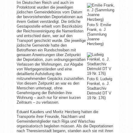
Im Deutschen Reich und auch im
Protektorat wurden die jeweiligen
jüdischen Gemeindebüros vom Datum
der bevorstehenden Deportationen aus
ihrem Gebiet verständigt. Die örtliche
Foto 5: Emilie
Gestapostelle erhielt vom Bezirksbüro
Frank, o. J
der Reichsvereinigung die Namenlisten
(Sammlung
und entschied dann, wer auf den
Joanne
Transport geschickt wurde. Die jeweilige
Herzberg)
jüdische Gemeinde hatte den
Betroffenen ein Rundschreiben mit
genauen Anweisungen über Zeitpunkt
der Deportation, zum ordnungsgemäßen
Verlassen der Wohnungen, zur Abgabe
von Wertgegenständen und eine
detaillierte Aufstellung des
mitzunehmenden Gepäcks zuzustellen.
Foto 6: Ludwig
Von diesem Zeitpunkt an war es den
Frenkel, o. J.
Menschen untersagt, ohne
Stadtarchiv
Genehmigung der Behörden ihre
Detmold DT V
Wohnung – auch nur für einen kurzen
19 Nr. 176)
Zeitraum – zu verlassen.
Eduard Kauders und Moritz Herzberg hatten die
Transporte ihrer Freunde, Nachbarn und
Gemeindemitglieder nach Riga und Warschau
organisatorisch begleiten müssen. Als die Deportationen
nach Theresienstadt begann, standen auch sie mit ihren