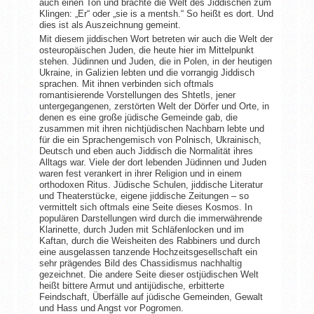
auch einen Ton und brachte die Welt des Jiddischen zum
Klingen: „Er“ oder „sie is a mentsh.“ So heißt es dort. Und
dies ist als Auszeichnung gemeint.
Mit diesem jiddischen Wort betreten wir auch die Welt der
osteuropäischen Juden, die heute hier im Mittelpunkt
stehen. Jüdinnen und Juden, die in Polen, in der heutigen
Ukraine, in Galizien lebten und die vorrangig Jiddisch
sprachen. Mit ihnen verbinden sich oftmals
romantisierende Vorstellungen des Shtetls, jener
untergegangenen, zerstörten Welt der Dörfer und Orte, in
denen es eine große jüdische Gemeinde gab, die
zusammen mit ihren nichtjüdischen Nachbarn lebte und
für die ein Sprachengemisch von Polnisch, Ukrainisch,
Deutsch und eben auch Jiddisch die Normalität ihres
Alltags war. Viele der dort lebenden Jüdinnen und Juden
waren fest verankert in ihrer Religion und in einem
orthodoxen Ritus. Jüdische Schulen, jiddische Literatur
und Theaterstücke, eigene jiddische Zeitungen – so
vermittelt sich oftmals eine Seite dieses Kosmos. In
populären Darstellungen wird durch die immerwährende
Klarinette, durch Juden mit Schläfenlocken und im
Kaftan, durch die Weisheiten des Rabbiners und durch
eine ausgelassen tanzende Hochzeitsgesellschaft ein
sehr prägendes Bild des Chassidismus nachhaltig
gezeichnet. Die andere Seite dieser ostjüdischen Welt
heißt bittere Armut und antijüdische, erbitterte
Feindschaft, Überfälle auf jüdische Gemeinden, Gewalt
und Hass und Angst vor Pogromen.