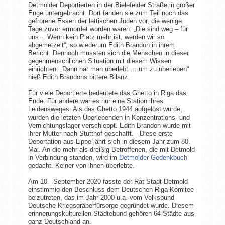
Detmolder Deportierten in der Bielefelder Straße in großer
Enge untergebracht. Dort fanden sie zum Teil noch das
gefrorene Essen der lettischen Juden vor, die wenige
Tage zuvor ermordet worden waren: „Die sind weg – für
uns… Wenn kein Platz mehr ist, werden wir so
abgemetzelt“, so wiederum Edith Brandon in ihrem
Bericht. Dennoch mussten sich die Menschen in dieser
gegenmenschlichen Situation mit diesem Wissen
einrichten: „Dann hat man überlebt … um zu überleben“
hieß Edith Brandons bittere Bilanz.
Für viele Deportierte bedeutete das Ghetto in Riga das
Ende. Für andere war es nur eine Station ihres
Leidensweges. Als das Ghetto 1944 aufgelöst wurde,
wurden die letzten Überlebenden in Konzentrations- und
Vernichtungslager verschleppt. Edith Brandon wurde mit
ihrer Mutter nach Stutthof geschafft. Diese erste
Deportation aus Lippe jährt sich in diesem Jahr zum 80.
Mal. An die mehr als dreißig Betroffenen, die mit Detmold
in Verbindung standen, wird im
Detmolder Gedenkbuch
gedacht. Keiner von ihnen überlebte.
Am 10. September 2020 fasste der Rat Stadt Detmold
einstimmig den Beschluss dem Deutschen Riga-Komitee
beizutreten, das im Jahr 2000 u.a. vom Volksbund
Deutsche Kriegsgräberfürsorge gegründet wurde. Diesem
erinnerungskulturellen Städtebund gehören 64 Städte aus
ganz Deutschland an.