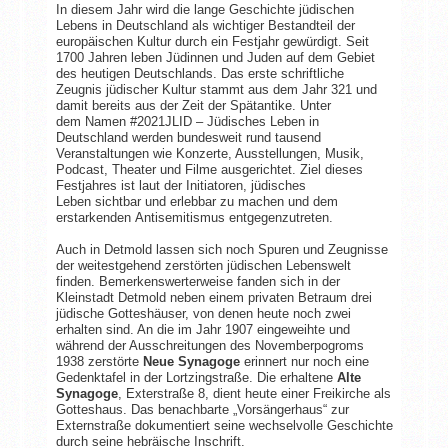
In diesem Jahr wird die lange Geschichte jüdischen
Lebens in Deutschland als wichtiger Bestandteil der
europäischen Kultur durch ein Festjahr gewürdigt. Seit
1700 Jahren leben Jüdinnen und Juden auf dem Gebiet
des heutigen Deutschlands. Das erste schriftliche
Zeugnis jüdischer Kultur stammt aus dem Jahr 321 und
damit bereits aus der Zeit der Spätantike. Unter
dem Namen #2021JLID – Jüdisches Leben in
Deutschland werden bundesweit rund tausend
Veranstaltungen wie Konzerte, Ausstellungen, Musik,
Podcast, Theater und Filme ausgerichtet. Ziel dieses
Festjahres ist laut der Initiatoren, jüdisches
Leben sichtbar und erlebbar zu machen und dem
erstarkenden Antisemitismus entgegenzutreten.
Auch in Detmold lassen sich noch Spuren und Zeugnisse
der weitestgehend zerstörten jüdischen Lebenswelt
finden. Bemerkenswerterweise fanden sich in der
Kleinstadt Detmold neben einem privaten Betraum drei
jüdische Gotteshäuser, von denen heute noch zwei
erhalten sind. An die im Jahr 1907 eingeweihte und
während der Ausschreitungen des Novemberpogroms
1938 zerstörte
Neue Synagoge
erinnert nur noch eine
Gedenktafel in der Lortzingstraße. Die erhaltene
Alte
Synagoge
, Exterstraße 8, dient heute einer Freikirche als
Gotteshaus. Das benachbarte „Vorsängerhaus“ zur
Externstraße dokumentiert seine wechselvolle Geschichte
durch seine hebräische Inschrift.