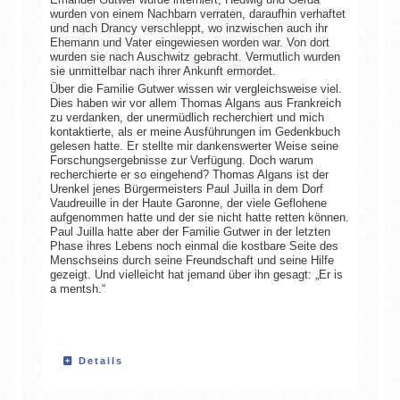
wurden von einem Nachbarn verraten, daraufhin verhaftet
und nach Drancy verschleppt, wo inzwischen auch ihr
Ehemann und Vater eingewiesen worden war. Von dort
wurden sie nach Auschwitz gebracht. Vermutlich wurden
sie unmittelbar nach ihrer Ankunft ermordet.
Über die Familie Gutwer wissen wir vergleichsweise viel.
Dies haben wir vor allem Thomas Algans aus Frankreich
zu verdanken, der unermüdlich recherchiert und mich
kontaktierte, als er meine Ausführungen im Gedenkbuch
gelesen hatte. Er stellte mir dankenswerter Weise seine
Forschungsergebnisse zur Verfügung. Doch warum
recherchierte er so eingehend? Thomas Algans ist der
Urenkel jenes Bürgermeisters Paul Juilla in dem Dorf
Vaudreuille in der Haute Garonne, der viele Geflohene
aufgenommen hatte und der sie nicht hatte retten können.
Paul Juilla hatte aber der Familie Gutwer in der letzten
Phase ihres Lebens noch einmal die kostbare Seite des
Menschseins durch seine Freundschaft und seine Hilfe
gezeigt. Und vielleicht hat jemand über ihn gesagt: „Er is
a mentsh.“
Details