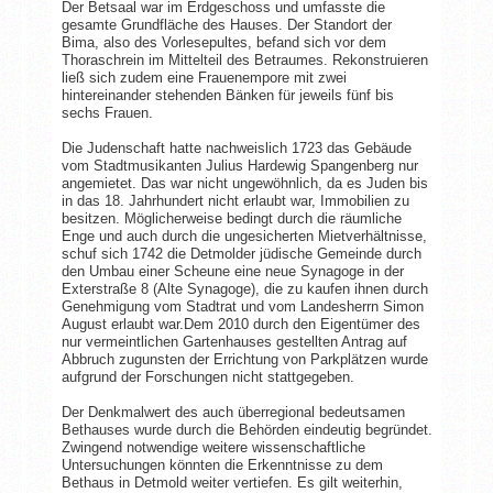
Der Betsaal war im Erdgeschoss und umfasste die
gesamte Grundfläche des Hauses. Der Standort der
Bima, also des Vorlesepultes, befand sich vor dem
Thoraschrein im Mittelteil des Betraumes. Rekonstruieren
ließ sich zudem eine Frauenempore mit zwei
hintereinander stehenden Bänken für jeweils fünf bis
sechs Frauen.
Die Judenschaft hatte nachweislich 1723 das Gebäude
vom Stadtmusikanten Julius Hardewig Spangenberg nur
angemietet. Das war nicht ungewöhnlich, da es Juden bis
in das 18. Jahrhundert nicht erlaubt war, Immobilien zu
besitzen. Möglicherweise bedingt durch die räumliche
Enge und auch durch die ungesicherten Mietverhältnisse,
schuf sich 1742 die Detmolder jüdische Gemeinde durch
den Umbau einer Scheune eine neue Synagoge in der
Exterstraße 8 (Alte Synagoge), die zu kaufen ihnen durch
Genehmigung vom Stadtrat und vom Landesherrn Simon
August erlaubt war.Dem 2010 durch den Eigentümer des
nur vermeintlichen Gartenhauses gestellten Antrag auf
Abbruch zugunsten der Errichtung von Parkplätzen wurde
aufgrund der Forschungen nicht stattgegeben.
Der Denkmalwert des auch überregional bedeutsamen
Bethauses wurde durch die Behörden eindeutig begründet.
Zwingend notwendige weitere wissenschaftliche
Untersuchungen könnten die Erkenntnisse zu dem
Bethaus in Detmold weiter vertiefen. Es gilt weiterhin,