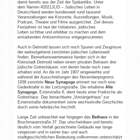
damit bereits aus der Zeit der Spätantike. Unter
dem Namen #2021JLID – Jüdisches Leben in
Deutschland werden bundesweit rund tausend
Veranstaltungen wie Konzerte, Ausstellungen, Musik,
Podcast, Theater und Filme ausgerichtet. Ziel dieses
Festjahres ist laut der Initiatoren, jüdisches
Leben sichtbar und erlebbar zu machen und dem
erstarkenden Antisemitismus entgegenzutreten.
Auch in Detmold lassen sich noch Spuren und Zeugnisse
der weitestgehend zerstörten jüdischen Lebenswelt
finden. Bemerkenswerterweise fanden sich in der
Kleinstadt Detmold neben einem privaten Betraum drei
jüdische Gotteshäuser, von denen heute noch zwei
erhalten sind. An die im Jahr 1907 eingeweihte und
während der Ausschreitungen des Novemberpogroms
1938 zerstörte
Neue Synagoge
erinnert nur noch eine
Gedenktafel in der Lortzingstraße. Die erhaltene
Alte
Synagoge
, Exterstraße 8, dient heute einer Freikirche als
Gotteshaus. Das benachbarte „Vorsängerhaus“ zur
Externstraße dokumentiert seine wechselvolle Geschichte
durch seine hebräische Inschrift.
Lange Zeit unbeachtet war hingegen das
Bethaus
in der
Bruchmauerstraße 37. Das unscheinbare und bereits
deutlich vom Verfall gezeichnete Gebäude war lange
vergessen und in seiner bau- und auch
stadtgeschichtlichen Bedeutung vollkommen unterschätzt