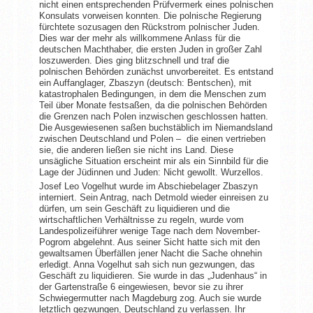
nicht einen entsprechenden Prüfvermerk eines polnischen
Konsulats vorweisen konnten. Die polnische Regierung
fürchtete sozusagen den Rückstrom polnischer Juden.
Dies war der mehr als willkommene Anlass für die
deutschen Machthaber, die ersten Juden in großer Zahl
loszuwerden. Dies ging blitzschnell und traf die
polnischen Behörden zunächst unvorbereitet. Es entstand
ein Auffanglager, Zbaszyn (deutsch: Bentschen), mit
katastrophalen Bedingungen, in dem die Menschen zum
Teil über Monate festsaßen, da die polnischen Behörden
die Grenzen nach Polen inzwischen geschlossen hatten.
Die Ausgewiesenen saßen buchstäblich im Niemandsland
zwischen Deutschland und Polen – die einen vertrieben
sie, die anderen ließen sie nicht ins Land. Diese
unsägliche Situation erscheint mir als ein Sinnbild für die
Lage der Jüdinnen und Juden: Nicht gewollt. Wurzellos.
Josef Leo Vogelhut wurde im Abschiebelager Zbaszyn
interniert. Sein Antrag, nach Detmold wieder einreisen zu
dürfen, um sein Geschäft zu liquidieren und die
wirtschaftlichen Verhältnisse zu regeln, wurde vom
Landespolizeiführer wenige Tage nach dem November-
Pogrom abgelehnt. Aus seiner Sicht hatte sich mit den
gewaltsamen Überfällen jener Nacht die Sache ohnehin
erledigt. Anna Vogelhut sah sich nun gezwungen, das
Geschäft zu liquidieren. Sie wurde in das „Judenhaus“ in
der Gartenstraße 6 eingewiesen, bevor sie zu ihrer
Schwiegermutter nach Magdeburg zog. Auch sie wurde
letztlich gezwungen, Deutschland zu verlassen. Ihr