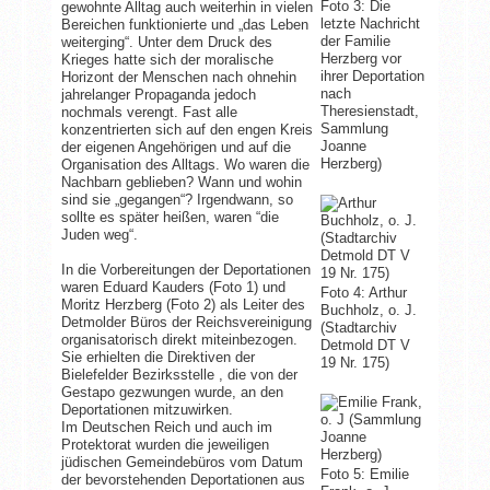
Foto 3: Die
gewohnte Alltag auch weiterhin in vielen
letzte Nachricht
Bereichen funktionierte und „das Leben
der Familie
weiterging“. Unter dem Druck des
Herzberg vor
Krieges hatte sich der moralische
ihrer Deportation
Horizont der Menschen nach ohnehin
nach
jahrelanger Propaganda jedoch
Theresienstadt,
nochmals verengt. Fast alle
Sammlung
konzentrierten sich auf den engen Kreis
Joanne
der eigenen Angehörigen und auf die
Herzberg)
Organisation des Alltags. Wo waren die
Nachbarn geblieben? Wann und wohin
sind sie „gegangen“? Irgendwann, so
sollte es später heißen, waren “die
Juden weg“.
In die Vorbereitungen der Deportationen
waren Eduard Kauders (Foto 1) und
Foto 4: Arthur
Moritz Herzberg (Foto 2) als Leiter des
Buchholz, o. J.
Detmolder Büros der Reichsvereinigung
(Stadtarchiv
organisatorisch direkt miteinbezogen.
Detmold DT V
Sie erhielten die Direktiven der
19 Nr. 175)
Bielefelder Bezirksstelle , die von der
Gestapo gezwungen wurde, an den
Deportationen mitzuwirken.
Im Deutschen Reich und auch im
Protektorat wurden die jeweiligen
jüdischen Gemeindebüros vom Datum
Foto 5: Emilie
der bevorstehenden Deportationen aus