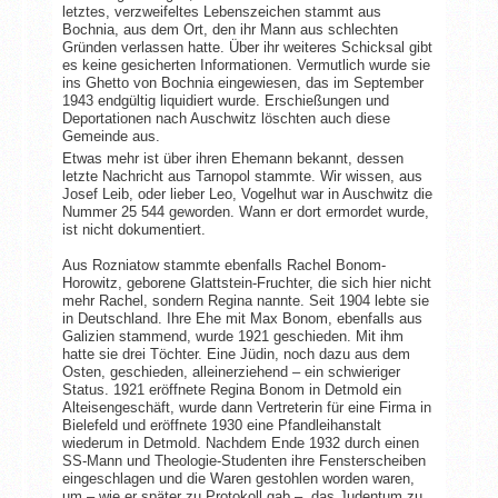
letztes, verzweifeltes Lebenszeichen stammt aus
Bochnia, aus dem Ort, den ihr Mann aus schlechten
Gründen verlassen hatte. Über ihr weiteres Schicksal gibt
es keine gesicherten Informationen. Vermutlich wurde sie
ins Ghetto von Bochnia eingewiesen, das im September
1943 endgültig liquidiert wurde. Erschießungen und
Deportationen nach Auschwitz löschten auch diese
Gemeinde aus.
Etwas mehr ist über ihren Ehemann bekannt, dessen
letzte Nachricht aus Tarnopol stammte. Wir wissen, aus
Josef Leib, oder lieber Leo, Vogelhut war in Auschwitz die
Nummer 25 544 geworden. Wann er dort ermordet wurde,
ist nicht dokumentiert.
Aus Rozniatow stammte ebenfalls Rachel Bonom-
Horowitz, geborene Glattstein-Fruchter, die sich hier nicht
mehr Rachel, sondern Regina nannte. Seit 1904 lebte sie
in Deutschland. Ihre Ehe mit Max Bonom, ebenfalls aus
Galizien stammend, wurde 1921 geschieden. Mit ihm
hatte sie drei Töchter. Eine Jüdin, noch dazu aus dem
Osten, geschieden, alleinerziehend – ein schwieriger
Status. 1921 eröffnete Regina Bonom in Detmold ein
Alteisengeschäft, wurde dann Vertreterin für eine Firma in
Bielefeld und eröffnete 1930 eine Pfandleihanstalt
wiederum in Detmold. Nachdem Ende 1932 durch einen
SS-Mann und Theologie-Studenten ihre Fensterscheiben
eingeschlagen und die Waren gestohlen worden waren,
um – wie er später zu Protokoll gab – „das Judentum zu