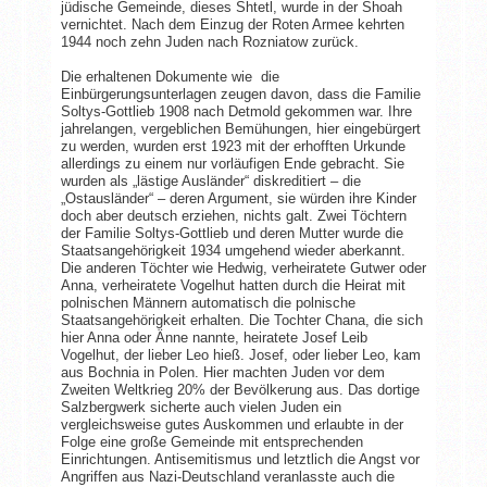
jüdische Gemeinde, dieses Shtetl, wurde in der Shoah
vernichtet. Nach dem Einzug der Roten Armee kehrten
1944 noch zehn Juden nach Rozniatow zurück.
Die erhaltenen Dokumente wie die
Einbürgerungsunterlagen zeugen davon, dass die Familie
Soltys-Gottlieb 1908 nach Detmold gekommen war. Ihre
jahrelangen, vergeblichen Bemühungen, hier eingebürgert
zu werden, wurden erst 1923 mit der erhofften Urkunde
allerdings zu einem nur vorläufigen Ende gebracht. Sie
wurden als „lästige Ausländer“ diskreditiert – die
„Ostausländer“ – deren Argument, sie würden ihre Kinder
doch aber deutsch erziehen, nichts galt. Zwei Töchtern
der Familie Soltys-Gottlieb und deren Mutter wurde die
Staatsangehörigkeit 1934 umgehend wieder aberkannt.
Die anderen Töchter wie Hedwig, verheiratete Gutwer oder
Anna, verheiratete Vogelhut hatten durch die Heirat mit
polnischen Männern automatisch die polnische
Staatsangehörigkeit erhalten. Die Tochter Chana, die sich
hier Anna oder Änne nannte, heiratete Josef Leib
Vogelhut, der lieber Leo hieß. Josef, oder lieber Leo, kam
aus Bochnia in Polen. Hier machten Juden vor dem
Zweiten Weltkrieg 20% der Bevölkerung aus. Das dortige
Salzbergwerk sicherte auch vielen Juden ein
vergleichsweise gutes Auskommen und erlaubte in der
Folge eine große Gemeinde mit entsprechenden
Einrichtungen. Antisemitismus und letztlich die Angst vor
Angriffen aus Nazi-Deutschland veranlasste auch die