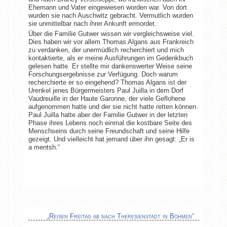
Ehemann und Vater eingewiesen worden war. Von dort
wurden sie nach Auschwitz gebracht. Vermutlich wurden
sie unmittelbar nach ihrer Ankunft ermordet.
Über die Familie Gutwer wissen wir vergleichsweise viel.
Dies haben wir vor allem Thomas Algans aus Frankreich
zu verdanken, der unermüdlich recherchiert und mich
kontaktierte, als er meine Ausführungen im Gedenkbuch
gelesen hatte. Er stellte mir dankenswerter Weise seine
Forschungsergebnisse zur Verfügung. Doch warum
recherchierte er so eingehend? Thomas Algans ist der
Urenkel jenes Bürgermeisters Paul Juilla in dem Dorf
Vaudreuille in der Haute Garonne, der viele Geflohene
aufgenommen hatte und der sie nicht hatte retten können.
Paul Juilla hatte aber der Familie Gutwer in der letzten
Phase ihres Lebens noch einmal die kostbare Seite des
Menschseins durch seine Freundschaft und seine Hilfe
gezeigt. Und vielleicht hat jemand über ihn gesagt: „Er is
a mentsh.“
„Reisen Freitag ab nach Theresienstadt in Böhmen“