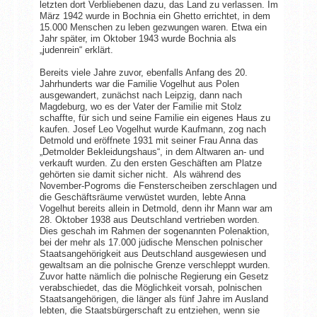
letzten dort Verbliebenen dazu, das Land zu verlassen. Im
März 1942 wurde in Bochnia ein Ghetto errichtet, in dem
15.000 Menschen zu leben gezwungen waren. Etwa ein
Jahr später, im Oktober 1943 wurde Bochnia als
„judenrein“ erklärt.
Bereits viele Jahre zuvor, ebenfalls Anfang des 20.
Jahrhunderts war die Familie Vogelhut aus Polen
ausgewandert, zunächst nach Leipzig, dann nach
Magdeburg, wo es der Vater der Familie mit Stolz
schaffte, für sich und seine Familie ein eigenes Haus zu
kaufen. Josef Leo Vogelhut wurde Kaufmann, zog nach
Detmold und eröffnete 1931 mit seiner Frau Anna das
„Detmolder Bekleidungshaus“, in dem Altwaren an- und
verkauft wurden. Zu den ersten Geschäften am Platze
gehörten sie damit sicher nicht. Als während des
November-Pogroms die Fensterscheiben zerschlagen und
die Geschäftsräume verwüstet wurden, lebte Anna
Vogelhut bereits allein in Detmold, denn ihr Mann war am
28. Oktober 1938 aus Deutschland vertrieben worden.
Dies geschah im Rahmen der sogenannten Polenaktion,
bei der mehr als 17.000 jüdische Menschen polnischer
Staatsangehörigkeit aus Deutschland ausgewiesen und
gewaltsam an die polnische Grenze verschleppt wurden.
Zuvor hatte nämlich die polnische Regierung ein Gesetz
verabschiedet, das die Möglichkeit vorsah, polnischen
Staatsangehörigen, die länger als fünf Jahre im Ausland
lebten, die Staatsbürgerschaft zu entziehen, wenn sie