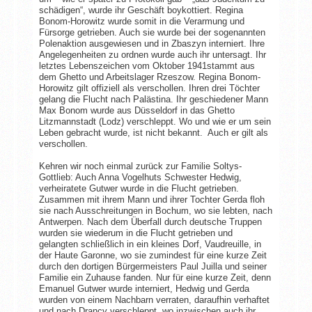
schädigen“, wurde ihr Geschäft boykottiert. Regina
Bonom-Horowitz wurde somit in die Verarmung und
Fürsorge getrieben. Auch sie wurde bei der sogenannten
Polenaktion ausgewiesen und in Zbaszyn interniert. Ihre
Angelegenheiten zu ordnen wurde auch ihr untersagt. Ihr
letztes Lebenszeichen vom Oktober 1941stammt aus
dem Ghetto und Arbeitslager Rzeszow. Regina Bonom-
Horowitz gilt offiziell als verschollen. Ihren drei Töchter
gelang die Flucht nach Palästina. Ihr geschiedener Mann
Max Bonom wurde aus Düsseldorf in das Ghetto
Litzmannstadt (Lodz) verschleppt. Wo und wie er um sein
Leben gebracht wurde, ist nicht bekannt. Auch er gilt als
verschollen.
Kehren wir noch einmal zurück zur Familie Soltys-
Gottlieb: Auch Anna Vogelhuts Schwester Hedwig,
verheiratete Gutwer wurde in die Flucht getrieben.
Zusammen mit ihrem Mann und ihrer Tochter Gerda floh
sie nach Ausschreitungen in Bochum, wo sie lebten, nach
Antwerpen. Nach dem Überfall durch deutsche Truppen
wurden sie wiederum in die Flucht getrieben und
gelangten schließlich in ein kleines Dorf, Vaudreuille, in
der Haute Garonne, wo sie zumindest für eine kurze Zeit
durch den dortigen Bürgermeisters Paul Juilla und seiner
Familie ein Zuhause fanden. Nur für eine kurze Zeit, denn
Emanuel Gutwer wurde interniert, Hedwig und Gerda
wurden von einem Nachbarn verraten, daraufhin verhaftet
und nach Drancy verschleppt, wo inzwischen auch ihr