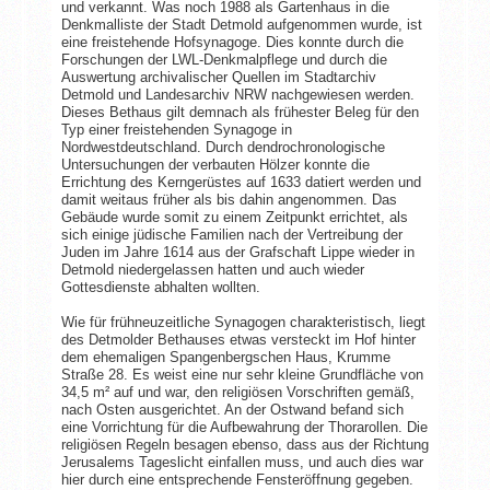
und verkannt. Was noch 1988 als Gartenhaus in die
Denkmalliste der Stadt Detmold aufgenommen wurde, ist
eine freistehende Hofsynagoge. Dies konnte durch die
Forschungen der LWL-Denkmalpflege und durch die
Auswertung archivalischer Quellen im Stadtarchiv
Detmold und Landesarchiv NRW nachgewiesen werden.
Dieses Bethaus gilt demnach als frühester Beleg für den
Typ einer freistehenden Synagoge in
Nordwestdeutschland. Durch dendrochronologische
Untersuchungen der verbauten Hölzer konnte die
Errichtung des Kerngerüstes auf 1633 datiert werden und
damit weitaus früher als bis dahin angenommen. Das
Gebäude wurde somit zu einem Zeitpunkt errichtet, als
sich einige jüdische Familien nach der Vertreibung der
Juden im Jahre 1614 aus der Grafschaft Lippe wieder in
Detmold niedergelassen hatten und auch wieder
Gottesdienste abhalten wollten.
Wie für frühneuzeitliche Synagogen charakteristisch, liegt
des Detmolder Bethauses etwas versteckt im Hof hinter
dem ehemaligen Spangenbergschen Haus, Krumme
Straße 28. Es weist eine nur sehr kleine Grundfläche von
34,5 m² auf und war, den religiösen Vorschriften gemäß,
nach Osten ausgerichtet. An der Ostwand befand sich
eine Vorrichtung für die Aufbewahrung der Thorarollen. Die
religiösen Regeln besagen ebenso, dass aus der Richtung
Jerusalems Tageslicht einfallen muss, und auch dies war
hier durch eine entsprechende Fensteröffnung gegeben.