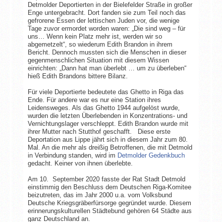
Detmolder Deportierten in der Bielefelder Straße in großer
Enge untergebracht. Dort fanden sie zum Teil noch das
gefrorene Essen der lettischen Juden vor, die wenige
Tage zuvor ermordet worden waren: „Die sind weg – für
uns… Wenn kein Platz mehr ist, werden wir so
abgemetzelt“, so wiederum Edith Brandon in ihrem
Bericht. Dennoch mussten sich die Menschen in dieser
gegenmenschlichen Situation mit diesem Wissen
einrichten: „Dann hat man überlebt … um zu überleben“
hieß Edith Brandons bittere Bilanz.
Für viele Deportierte bedeutete das Ghetto in Riga das
Ende. Für andere war es nur eine Station ihres
Leidensweges. Als das Ghetto 1944 aufgelöst wurde,
wurden die letzten Überlebenden in Konzentrations- und
Vernichtungslager verschleppt. Edith Brandon wurde mit
ihrer Mutter nach Stutthof geschafft. Diese erste
Deportation aus Lippe jährt sich in diesem Jahr zum 80.
Mal. An die mehr als dreißig Betroffenen, die mit Detmold
in Verbindung standen, wird im
Detmolder Gedenkbuch
gedacht. Keiner von ihnen überlebte.
Am 10. September 2020 fasste der Rat Stadt Detmold
einstimmig den Beschluss dem Deutschen Riga-Komitee
beizutreten, das im Jahr 2000 u.a. vom Volksbund
Deutsche Kriegsgräberfürsorge gegründet wurde. Diesem
erinnerungskulturellen Städtebund gehören 64 Städte aus
ganz Deutschland an.