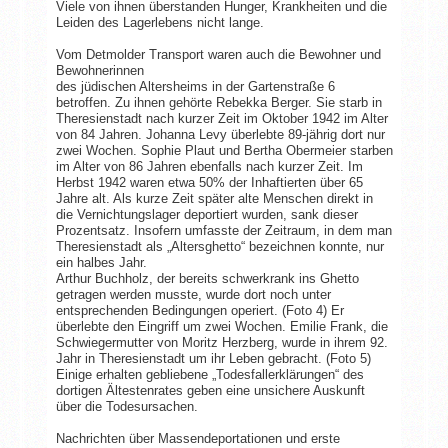
Viele von ihnen überstanden Hunger, Krankheiten und die
Leiden des Lagerlebens nicht lange.
Vom Detmolder Transport waren auch die Bewohner und
Bewohnerinnen
des jüdischen Altersheims in der Gartenstraße 6
betroffen. Zu ihnen gehörte Rebekka Berger. Sie starb in
Theresienstadt nach kurzer Zeit im Oktober 1942 im Alter
von 84 Jahren. Johanna Levy überlebte 89-jährig dort nur
zwei Wochen. Sophie Plaut und Bertha Obermeier starben
im Alter von 86 Jahren ebenfalls nach kurzer Zeit. Im
Herbst 1942 waren etwa 50% der Inhaftierten über 65
Jahre alt. Als kurze Zeit später alte Menschen direkt in
die Vernichtungslager deportiert wurden, sank dieser
Prozentsatz. Insofern umfasste der Zeitraum, in dem man
Theresienstadt als „Altersghetto“ bezeichnen konnte, nur
ein halbes Jahr.
Arthur Buchholz, der bereits schwerkrank ins Ghetto
getragen werden musste, wurde dort noch unter
entsprechenden Bedingungen operiert. (Foto 4) Er
überlebte den Eingriff um zwei Wochen. Emilie Frank, die
Schwiegermutter von Moritz Herzberg, wurde in ihrem 92.
Jahr in Theresienstadt um ihr Leben gebracht. (Foto 5)
Einige erhalten gebliebene „Todesfallerklärungen“ des
dortigen Ältestenrates geben eine unsichere Auskunft
über die Todesursachen.
Nachrichten über Massendeportationen und erste