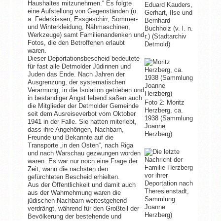
Haushaltes mitzunehmen.“ Es folgte
Eduard Kauders,
eine Aufstellung von Gegenständen (u.
Gerhart, Ilse und
a. Federkissen, Essgeschirr, Sommer-
Bernhard
und Winterkleidung, Nähmaschinen,
Buchholz (v. l. n.
Werkzeuge) samt Familienandenken und
r.) (Stadtarchiv
Fotos, die den Betroffenen erlaubt
Detmold)
waren.
Dieser Deportationsbescheid bedeutete
für fast alle Detmolder Jüdinnen und
Juden das Ende. Nach Jahren der
Ausgrenzung, der systematischen
Verarmung, in die Isolation getrieben und
in beständiger Angst lebend saßen auch
Foto 2: Moritz
die Mitglieder der Detmolder Gemeinde
Herzberg, ca.
seit dem Ausreiseverbot vom Oktober
1938 (Sammlung
1941 in der Falle. Sie hatten miterlebt,
Joanne
dass ihre Angehörigen, Nachbarn,
Herzberg)
Freunde und Bekannte auf die
Transporte „in den Osten“, nach Riga
und nach Warschau gezwungen worden
waren. Es war nur noch eine Frage der
Zeit, wann die nächsten den
gefürchteten Bescheid erhielten.
Aus der Öffentlichkeit und damit auch
aus der Wahrnehmung waren die
jüdischen Nachbarn weitestgehend
verdrängt, während für den Großteil der
Bevölkerung der bestehende und