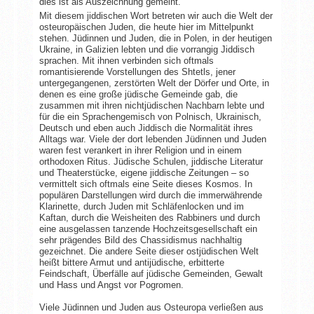
dies ist als Auszeichnung gemeint.
Mit diesem jiddischen Wort betreten wir auch die Welt der
osteuropäischen Juden, die heute hier im Mittelpunkt
stehen. Jüdinnen und Juden, die in Polen, in der heutigen
Ukraine, in Galizien lebten und die vorrangig Jiddisch
sprachen. Mit ihnen verbinden sich oftmals
romantisierende Vorstellungen des Shtetls, jener
untergegangenen, zerstörten Welt der Dörfer und Orte, in
denen es eine große jüdische Gemeinde gab, die
zusammen mit ihren nichtjüdischen Nachbarn lebte und
für die ein Sprachengemisch von Polnisch, Ukrainisch,
Deutsch und eben auch Jiddisch die Normalität ihres
Alltags war. Viele der dort lebenden Jüdinnen und Juden
waren fest verankert in ihrer Religion und in einem
orthodoxen Ritus. Jüdische Schulen, jiddische Literatur
und Theaterstücke, eigene jiddische Zeitungen – so
vermittelt sich oftmals eine Seite dieses Kosmos. In
populären Darstellungen wird durch die immerwährende
Klarinette, durch Juden mit Schläfenlocken und im
Kaftan, durch die Weisheiten des Rabbiners und durch
eine ausgelassen tanzende Hochzeitsgesellschaft ein
sehr prägendes Bild des Chassidismus nachhaltig
gezeichnet. Die andere Seite dieser ostjüdischen Welt
heißt bittere Armut und antijüdische, erbitterte
Feindschaft, Überfälle auf jüdische Gemeinden, Gewalt
und Hass und Angst vor Pogromen.
Viele Jüdinnen und Juden aus Osteuropa verließen aus