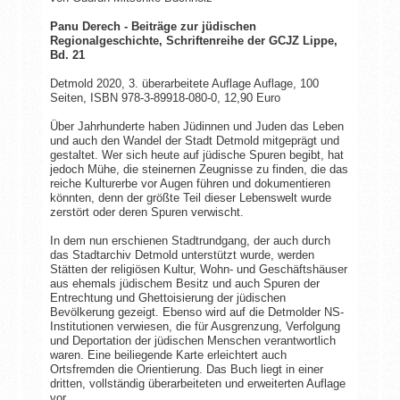
Panu Derech - Beiträge zur jüdischen
Regionalgeschichte, Schriftenreihe der GCJZ Lippe,
Bd. 21
Detmold 2020, 3. überarbeitete Auflage Auflage, 100
Seiten, ISBN 978-3-89918-080-0, 12,90 Euro
Über Jahrhunderte haben Jüdinnen und Juden das Leben
und auch den Wandel der Stadt Detmold mitgeprägt und
gestaltet. Wer sich heute auf jüdische Spuren begibt, hat
jedoch Mühe, die steinernen Zeugnisse zu finden, die das
reiche Kulturerbe vor Augen führen und dokumentieren
könnten, denn der größte Teil dieser Lebenswelt wurde
zerstört oder deren Spuren verwischt.
In dem nun erschienen Stadtrundgang, der auch durch
das Stadtarchiv Detmold unterstützt wurde, werden
Stätten der religiösen Kultur, Wohn- und Geschäftshäuser
aus ehemals jüdischem Besitz und auch Spuren der
Entrechtung und Ghettoisierung der jüdischen
Bevölkerung gezeigt. Ebenso wird auf die Detmolder NS-
Institutionen verwiesen, die für Ausgrenzung, Verfolgung
und Deportation der jüdischen Menschen verantwortlich
waren. Eine beiliegende Karte erleichtert auch
Ortsfremden die Orientierung. Das Buch liegt in einer
dritten, vollständig überarbeiteten und erweiterten Auflage
vor.