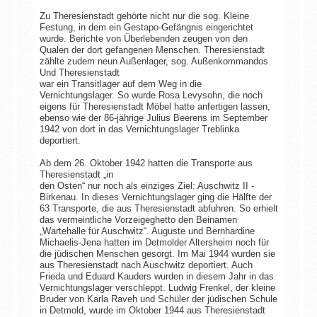
Zu Theresienstadt gehörte nicht nur die sog. Kleine
Festung, in dem ein Gestapo-Gefängnis eingerichtet
wurde. Berichte von Überlebenden zeugen von den
Qualen der dort gefangenen Menschen. Theresienstadt
zählte zudem neun Außenlager, sog. Außenkommandos.
Und Theresienstadt
war ein Transitlager auf dem Weg in die
Vernichtungslager. So wurde Rosa Levysohn, die noch
eigens für Theresienstadt Möbel hatte anfertigen lassen,
ebenso wie der 86-jährige Julius Beerens im September
1942 von dort in das Vernichtungslager Treblinka
deportiert.
Ab dem 26. Oktober 1942 hatten die Transporte aus
Theresienstadt „in
den Osten“ nur noch als einziges Ziel: Auschwitz II -
Birkenau. In dieses Vernichtungslager ging die Hälfte der
63 Transporte, die aus Theresienstadt abfuhren. So erhielt
das vermeintliche Vorzeigeghetto den Beinamen
„Wartehalle für Auschwitz“. Auguste und Bernhardine
Michaelis-Jena hatten im Detmolder Altersheim noch für
die jüdischen Menschen gesorgt. Im Mai 1944 wurden sie
aus Theresienstadt nach Auschwitz deportiert. Auch
Frieda und Eduard Kauders wurden in diesem Jahr in das
Vernichtungslager verschleppt. Ludwig Frenkel, der kleine
Bruder von Karla Raveh und Schüler der jüdischen Schule
in Detmold, wurde im Oktober 1944 aus Theresienstadt