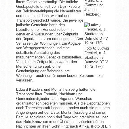
Frank, o. J
ihrem Gebiet verständigt. Die örtliche
(Sammlung
Gestapostelle erhielt vom Bezirksbüro
Joanne
der Reichsvereinigung die Namenlisten
Herzberg)
und entschied dann, wer auf den
Transport geschickt wurde. Die jeweilige
jüdische Gemeinde hatte den
Betroffenen ein Rundschreiben mit
genauen Anweisungen über Zeitpunkt
der Deportation, zum ordnungsgemäßen
Verlassen der Wohnungen, zur Abgabe
von Wertgegenständen und eine
Foto 6: Ludwig
detaillierte Aufstellung des
Frenkel, o. J.
mitzunehmenden Gepäcks zuzustellen.
Stadtarchiv
Von diesem Zeitpunkt an war es den
Detmold DT V
Menschen untersagt, ohne
19 Nr. 176)
Genehmigung der Behörden ihre
Wohnung – auch nur für einen kurzen Zeitraum – zu
verlassen.
Eduard Kauders und Moritz Herzberg hatten die
Transporte ihrer Freunde, Nachbarn und
Gemeindemitglieder nach Riga und Warschau
organisatorisch begleiten müssen. Als die Deportationen
nach Theresienstadt begann, standen auch sie mit ihren
Angehörigen auf der Liste. Moritz Herzberg und seine
Familie schickten noch drei Tage vor ihrer Abreise über
das Rote Kreuz die in der Überschrift zitierten dürren
Nachrichten an ihren Sohn Fritz nach Afrika. (Foto 3) Ein