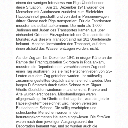
einem der wenigen Interviews von Riga-Überlebenden
diese Situation. Am 13. Dezember 1941 wurden die
Menschen mit Autobussen zunächst zum Bielefelder
Hauptbahnhof geschafft und von dort in Personenwagen
dritter Klasse nach Riga transportiert. Für die Fahrtkosten
mussten sie selbst aufkommen. Die mehr als 1.000
Jüdinnen und Juden des Transportes kamen aus über
einhundert Orten im Einzugsbereich der Gestapoleitstelle
Münster. Aus diesem Transport sind nur 102 Überlebende
bekannt. Manche überstanden den Transport, auf dem
ihnen alsbald das Wasser entzogen wurden, nicht.
Als der Zug am 15. Dezember 1941 in eisiger Kälte an der
Rampe der Frachtgutstation Skirotava in Riga ankam,
mussten die Deportierten im verschlossenen Zug noch
einen Tag ausharren, bis sie mit Peitschenhieben von SS-
Leuten aus dem Zug getrieben wurden. Ihr mühselig
zusammengestelltes Gepäck sahen sie nicht wieder. Den
langen Fußmarsch durch tiefen Schnee zum Rigaer
Ghetto überlebten wiederum manche nicht: Kranke und
Alte wurden erschossen. Misshandlungen waren
allgegenwärtig. Im Ghetto selbst lag das, was als „letzte
Habseligkeiten“ bezeichnet wird, neben vereisten
Blutlachen im Schnee. Die völlig erschöpfen und
schockierten Menschen wurden in den
heruntergekommenen Häusern eingewiesen. Die Straßen
waren nach dem jeweiligen Ausgangspunkt der
Deportation benannt war, und so wurden auch die