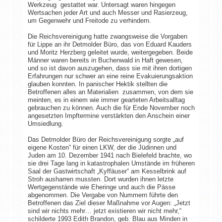
Werkzeug gestattet war. Untersagt waren hingegen
Wertsachen jeder Art und auch Messer und Rasierzeug,
um Gegenwehr und Freitode zu verhindern.
Die Reichsvereinigung hatte zwangsweise die Vorgaben
für Lippe an ihr Detmolder Büro, das von Eduard Kauders
und Moritz Herzberg geleitet wurde, weitergegeben. Beide
Männer waren bereits in Buchenwald in Haft gewesen,
und so ist davon auszugehen, dass sie mit ihren dortigen
Erfahrungen nur schwer an eine reine Evakuierungsaktion
glauben konnten. In panischer Hektik stellten die
Betroffenen alles an Materialien zusammen, von dem sie
meinten, es in einem wie immer gearteten Arbeitsalltag
gebrauchen zu können. Auch die für Ende November noch
angesetzten Impftermine verstärkten den Anschein einer
Umsiedlung.
Das Detmolder Büro der Reichsvereinigung sorgte „auf
eigene Kosten“ für einen LKW, der die Jüdinnen und
Juden am 10. Dezember 1941 nach Bielefeld brachte, wo
sie drei Tage lang in katastrophalen Umstände im früheren
Saal der Gastwirtschaft „Kyffäuser“ am Kesselbrink auf
Stroh ausharren mussten. Dort wurden ihnen letzte
Wertgegenstände wie Eheringe und auch die Pässe
abgenommen. Die Vergabe von Nummern führte den
Betroffenen das Ziel dieser Maßnahme vor Augen: „Jetzt
sind wir nichts mehr… jetzt existieren wir nicht mehr,“
schilderte 1993 Edith Brandon, geb. Blau aus Minden in