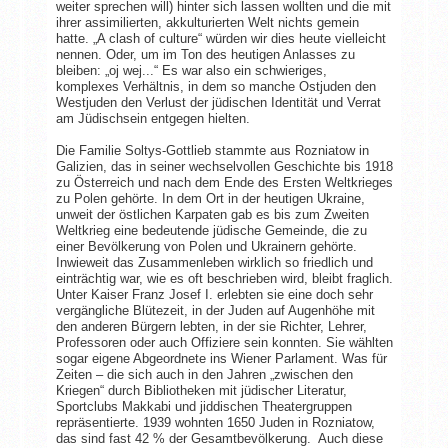
weiter sprechen will) hinter sich lassen wollten und die mit
ihrer assimilierten, akkulturierten Welt nichts gemein
hatte. „A clash of culture“ würden wir dies heute vielleicht
nennen. Oder, um im Ton des heutigen Anlasses zu
bleiben: „oj wej...“ Es war also ein schwieriges,
komplexes Verhältnis, in dem so manche Ostjuden den
Westjuden den Verlust der jüdischen Identität und Verrat
am Jüdischsein entgegen hielten.
Die Familie Soltys-Gottlieb stammte aus Rozniatow in
Galizien, das in seiner wechselvollen Geschichte bis 1918
zu Österreich und nach dem Ende des Ersten Weltkrieges
zu Polen gehörte. In dem Ort in der heutigen Ukraine,
unweit der östlichen Karpaten gab es bis zum Zweiten
Weltkrieg eine bedeutende jüdische Gemeinde, die zu
einer Bevölkerung von Polen und Ukrainern gehörte.
Inwieweit das Zusammenleben wirklich so friedlich und
einträchtig war, wie es oft beschrieben wird, bleibt fraglich.
Unter Kaiser Franz Josef I. erlebten sie eine doch sehr
vergängliche Blütezeit, in der Juden auf Augenhöhe mit
den anderen Bürgern lebten, in der sie Richter, Lehrer,
Professoren oder auch Offiziere sein konnten. Sie wählten
sogar eigene Abgeordnete ins Wiener Parlament. Was für
Zeiten – die sich auch in den Jahren „zwischen den
Kriegen“ durch Bibliotheken mit jüdischer Literatur,
Sportclubs Makkabi und jiddischen Theatergruppen
repräsentierte. 1939 wohnten 1650 Juden in Rozniatow,
das sind fast 42 % der Gesamtbevölkerung. Auch diese