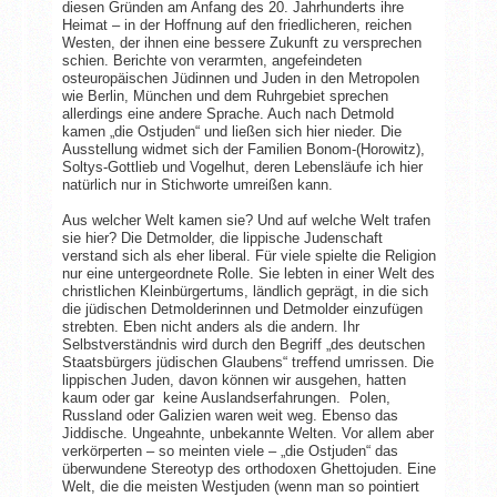
diesen Gründen am Anfang des 20. Jahrhunderts ihre
Heimat – in der Hoffnung auf den friedlicheren, reichen
Westen, der ihnen eine bessere Zukunft zu versprechen
schien. Berichte von verarmten, angefeindeten
osteuropäischen Jüdinnen und Juden in den Metropolen
wie Berlin, München und dem Ruhrgebiet sprechen
allerdings eine andere Sprache. Auch nach Detmold
kamen „die Ostjuden“ und ließen sich hier nieder. Die
Ausstellung widmet sich der Familien Bonom-(Horowitz),
Soltys-Gottlieb und Vogelhut, deren Lebensläufe ich hier
natürlich nur in Stichworte umreißen kann.
Aus welcher Welt kamen sie? Und auf welche Welt trafen
sie hier? Die Detmolder, die lippische Judenschaft
verstand sich als eher liberal. Für viele spielte die Religion
nur eine untergeordnete Rolle. Sie lebten in einer Welt des
christlichen Kleinbürgertums, ländlich geprägt, in die sich
die jüdischen Detmolderinnen und Detmolder einzufügen
strebten. Eben nicht anders als die andern. Ihr
Selbstverständnis wird durch den Begriff „des deutschen
Staatsbürgers jüdischen Glaubens“ treffend umrissen. Die
lippischen Juden, davon können wir ausgehen, hatten
kaum oder gar keine Auslandserfahrungen. Polen,
Russland oder Galizien waren weit weg. Ebenso das
Jiddische. Ungeahnte, unbekannte Welten. Vor allem aber
verkörperten – so meinten viele – „die Ostjuden“ das
überwundene Stereotyp des orthodoxen Ghettojuden. Eine
Welt, die die meisten Westjuden (wenn man so pointiert