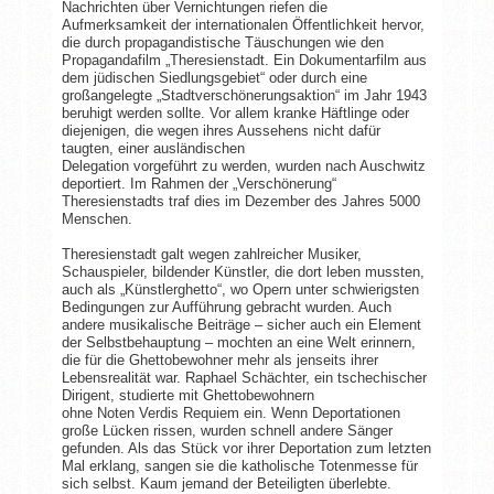
Nachrichten über Vernichtungen riefen die
Aufmerksamkeit der internationalen Öffentlichkeit hervor,
die durch propagandistische Täuschungen wie den
Propagandafilm „Theresienstadt. Ein Dokumentarfilm aus
dem jüdischen Siedlungsgebiet“ oder durch eine
großangelegte „Stadtverschönerungsaktion“ im Jahr 1943
beruhigt werden sollte. Vor allem kranke Häftlinge oder
diejenigen, die wegen ihres Aussehens nicht dafür
taugten, einer ausländischen
Delegation vorgeführt zu werden, wurden nach Auschwitz
deportiert. Im Rahmen der „Verschönerung“
Theresienstadts traf dies im Dezember des Jahres 5000
Menschen.
Theresienstadt galt wegen zahlreicher Musiker,
Schauspieler, bildender Künstler, die dort leben mussten,
auch als „Künstlerghetto“, wo Opern unter schwierigsten
Bedingungen zur Aufführung gebracht wurden. Auch
andere musikalische Beiträge – sicher auch ein Element
der Selbstbehauptung – mochten an eine Welt erinnern,
die für die Ghettobewohner mehr als jenseits ihrer
Lebensrealität war. Raphael Schächter, ein tschechischer
Dirigent, studierte mit Ghettobewohnern
ohne Noten Verdis Requiem ein. Wenn Deportationen
große Lücken rissen, wurden schnell andere Sänger
gefunden. Als das Stück vor ihrer Deportation zum letzten
Mal erklang, sangen sie die katholische Totenmesse für
sich selbst. Kaum jemand der Beteiligten überlebte.