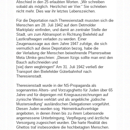
Abschied in den 25 erlaubten Worten. „Wir schreiben
sobald als möglich. Herzlichst wir Vier.“ Sie schrieben
nicht mehr. Dies war ihr letztes Lebenszeichen.
Für die Deportation nach Theresienstadt mussten sich die
Menschen am 28. Juli 1942 auf dem Detmolder
Marktplatz einfinden, und damit an zentraler Stelle der
Stadt, um zum Abtransport in Richtung Bielefeld auf
Lastkraftwagen verladen zu werden. Einer
Zeugenaussage aus dem Jahre 1947 zufolge, die sich
vermutlich auf diese Deportation bezog, habe die
der Verladung der Menschen beiwohnende Pfarrerswitwe
Meta Ulmke geschrien: „Diesen Itzigs sollte man erst den
Bauch aufschneiden und
[sie] dann wegbringen!“ Am 31. Juli 1942 verließ der
Transport den Bielefelder Güterbahnhof nach
Theresienstadt.
Theresienstadt wurde in der NS-Propaganda als
sogenanntes Alters- und Vorzugsghetto für Juden über 65
Jahre und für diejenigen mit Kriegsauszeichnungen auf
zynische Weise verklärt und als angebliche „jüdische
Mustersiedlung“ ausländischen Delegationen vorgeführt.
Diesen Juden wurden sog. Heimeinkaufsverträge
angeboten, in denen ihnen bis zu ihrem Lebensende
angemessene Unterbringung, Verpflegung und ärztliche
Versorgung zugesichert wurden. Die harte Realität des
Ghettos traf insbesondere die hochbetagten Menschen.