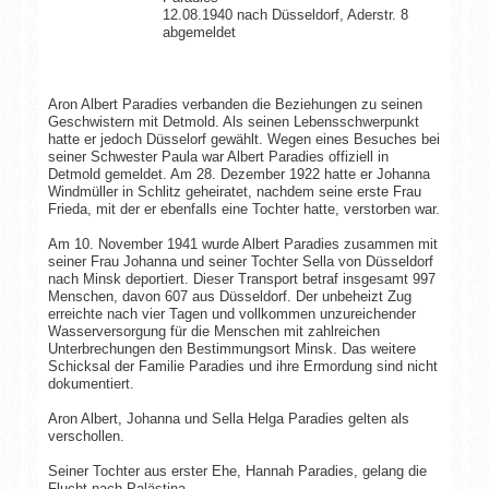
12.08.1940 nach Düsseldorf, Aderstr. 8
abgemeldet
Aron Albert Paradies verbanden die Beziehungen zu seinen
Geschwistern mit Detmold. Als seinen Lebensschwerpunkt
hatte er jedoch Düsselorf gewählt. Wegen eines Besuches bei
seiner Schwester Paula war Albert Paradies offiziell in
Detmold gemeldet. Am 28. Dezember 1922 hatte er Johanna
Windmüller in Schlitz geheiratet, nachdem seine erste Frau
Frieda, mit der er ebenfalls eine Tochter hatte, verstorben war.
Am 10. November 1941 wurde Albert Paradies zusammen mit
seiner Frau Johanna und seiner Tochter Sella von Düsseldorf
nach Minsk deportiert. Dieser Transport betraf insgesamt 997
Menschen, davon 607 aus Düsseldorf. Der unbeheizt Zug
erreichte nach vier Tagen und vollkommen unzureichender
Wasserversorgung für die Menschen mit zahlreichen
Unterbrechungen den Bestimmungsort Minsk. Das weitere
Schicksal der Familie Paradies und ihre Ermordung sind nicht
dokumentiert.
Aron Albert, Johanna und Sella Helga Paradies gelten als
verschollen.
Seiner Tochter aus erster Ehe, Hannah Paradies, gelang die
Flucht nach Palästina.