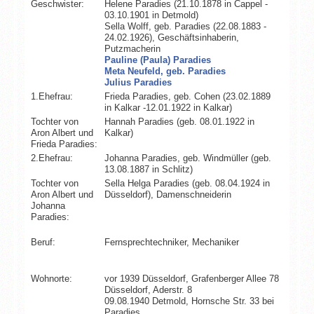
Geschwister:
Helene Paradies (21.10.1878 in Cappel -
03.10.1901 in Detmold)
Sella Wolff, geb. Paradies (22.08.1883 -
24.02.1926), Geschäftsinhaberin,
Putzmacherin
Pauline (Paula) Paradies
Meta Neufeld, geb. Paradies
Julius Paradies
1.Ehefrau:
Frieda Paradies, geb. Cohen (23.02.1889
in Kalkar -12.01.1922 in Kalkar)
Tochter von
Hannah Paradies (geb. 08.01.1922 in
Aron Albert und
Kalkar)
Frieda Paradies:
2.Ehefrau:
Johanna Paradies, geb. Windmüller (geb.
13.08.1887 in Schlitz)
Tochter von
Sella Helga Paradies (geb. 08.04.1924 in
Aron Albert und
Düsseldorf), Damenschneiderin
Johanna
Paradies:
Beruf:
Fernsprechtechniker, Mechaniker
Wohnorte:
vor 1939 Düsseldorf, Grafenberger Allee 78
Düsseldorf, Aderstr. 8
09.08.1940 Detmold, Hornsche Str. 33 bei
Paradies