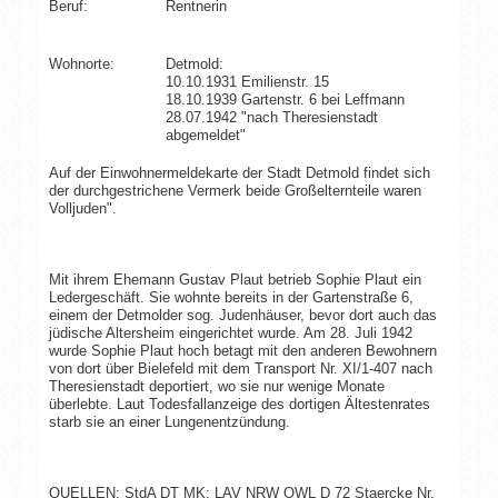
Beruf:
Rentnerin
Wohnorte:
Detmold:
10.10.1931 Emilienstr. 15
18.10.1939 Gartenstr. 6 bei Leffmann
28.07.1942 "nach Theresienstadt
abgemeldet"
Auf der Einwohnermeldekarte der Stadt Detmold findet sich
der durchgestrichene Vermerk beide Großelternteile waren
Volljuden".
Mit ihrem Ehemann Gustav Plaut betrieb Sophie Plaut ein
Ledergeschäft. Sie wohnte bereits in der Gartenstraße 6,
einem der Detmolder sog. Judenhäuser, bevor dort auch das
jüdische Altersheim eingerichtet wurde. Am 28. Juli 1942
wurde Sophie Plaut hoch betagt mit den anderen Bewohnern
von dort über Bielefeld mit dem Transport Nr. XI/1-407 nach
Theresienstadt deportiert, wo sie nur wenige Monate
überlebte. Laut Todesfallanzeige des dortigen Ältestenrates
starb sie an einer Lungenentzündung.
QUELLEN: StdA DT MK; LAV NRW OWL D 72 Staercke Nr.