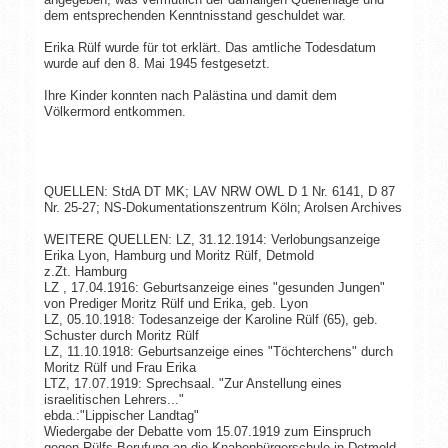
dem entsprechenden Kenntnisstand geschuldet war.
Erika Rülf wurde für tot erklärt. Das amtliche Todesdatum
wurde auf den 8. Mai 1945 festgesetzt.
Ihre Kinder konnten nach Palästina und damit dem
Völkermord entkommen.
QUELLEN: StdA DT MK; LAV NRW OWL D 1 Nr. 6141, D 87
Nr. 25-27; NS-Dokumentationszentrum Köln; Arolsen Archives
WEITERE QUELLEN: LZ, 31.12.1914: Verlobungsanzeige
Erika Lyon, Hamburg und Moritz Rülf, Detmold
z.Zt. Hamburg
LZ , 17.04.1916: Geburtsanzeige eines "gesunden Jungen"
von Prediger Moritz Rülf und Erika, geb. Lyon
LZ, 05.10.1918: Todesanzeige der Karoline Rülf (65), geb.
Schuster durch Moritz Rülf
LZ, 11.10.1918: Geburtsanzeige eines "Töchterchens" durch
Moritz Rülf und Frau Erika
LTZ, 17.07.1919: Sprechsaal. "Zur Anstellung eines
israelitischen Lehrers..."
ebda.:"Lippischer Landtag"
Wiedergabe der Debatte vom 15.07.1919 zum Einspruch
gegen Rülfs Berufung an die Knabenbürgerschule in Detmold