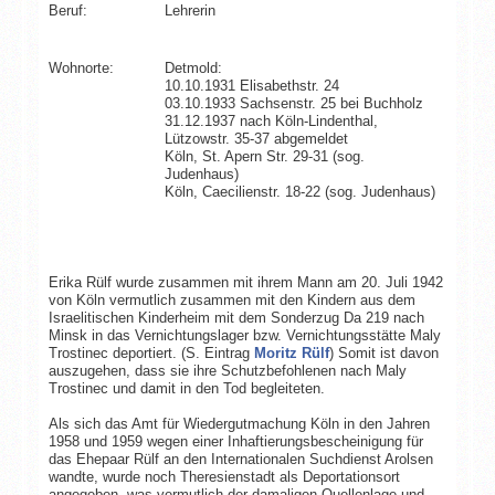
Beruf:
Lehrerin
Wohnorte:
Detmold:
10.10.1931 Elisabethstr. 24
03.10.1933 Sachsenstr. 25 bei Buchholz
31.12.1937 nach Köln-Lindenthal,
Lützowstr. 35-37 abgemeldet
Köln, St. Apern Str. 29-31 (sog.
Judenhaus)
Köln, Caecilienstr. 18-22 (sog. Judenhaus)
Erika Rülf wurde zusammen mit ihrem Mann am 20. Juli 1942
von Köln vermutlich zusammen mit den Kindern aus dem
Israelitischen Kinderheim mit dem Sonderzug Da 219 nach
Minsk in das Vernichtungslager bzw. Vernichtungsstätte Maly
Trostinec deportiert. (S. Eintrag
Moritz Rülf
) Somit ist davon
auszugehen, dass sie ihre Schutzbefohlenen nach Maly
Trostinec und damit in den Tod begleiteten.
Als sich das Amt für Wiedergutmachung Köln in den Jahren
1958 und 1959 wegen einer Inhaftierungsbescheinigung für
das Ehepaar Rülf an den Internationalen Suchdienst Arolsen
wandte, wurde noch Theresienstadt als Deportationsort
angegeben, was vermutlich der damaligen Quellenlage und