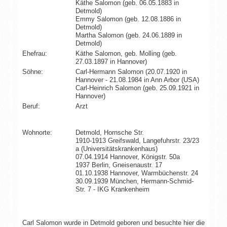
Käthe Salomon (geb. 06.05.1883 in
Detmold)
Emmy Salomon (geb. 12.08.1886 in
Detmold)
Martha Salomon (geb. 24.06.1889 in
Detmold)
Ehefrau:
Käthe Salomon, geb. Molling (geb.
27.03.1897 in Hannover)
Söhne:
Carl-Hermann Salomon (20.07.1920 in
Hannover - 21.08.1984 in Ann Arbor (USA)
Carl-Heinrich Salomon (geb. 25.09.1921 in
Hannover)
Beruf:
Arzt
Wohnorte:
Detmold, Hornsche Str.
1910-1913 Greifswald, Langefuhrstr. 23/23
a (Universitätskrankenhaus)
07.04.1914 Hannover, Königstr. 50a
1937 Berlin, Gneisenaustr. 17
01.10.1938 Hannover, Warmbüchenstr. 24
30.09.1939 München, Hermann-Schmid-
Str. 7 - IKG Krankenheim
Carl Salomon wurde in Detmold geboren und besuchte hier die