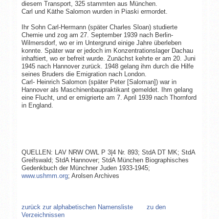
diesem Transport, 325 stammten aus München.
Carl und Käthe Salomon wurden in Piaski ermordet.
Ihr Sohn Carl-Hermann (später Charles Sloan) studierte
Chemie und zog am 27. September 1939 nach Berlin-
Wilmersdorf, wo er im Untergrund einige Jahre überleben
konnte. Später war er jedoch im Konzentrationslager Dachau
inhaftiert, wo er befreit wurde. Zunächst kehrte er am 20. Juni
1945 nach Hannover zurück. 1948 gelang ihm durch die Hilfe
seines Bruders die Emigration nach London.
Carl- Heinrich Salomon (später Peter [Saloman]) war in
Hannover als Maschinenbaupraktikant gemeldet. Ihm gelang
eine Flucht, und er emigrierte am 7. April 1939 nach Thornford
in England.
QUELLEN: LAV NRW OWL P 3|4 Nr. 893; StdA DT MK; StdA
Greifswald; StdA Hannover; StdA München Biographisches
Gedenkbuch der Münchner Juden 1933-1945;
www.ushmm.org
; Arolsen Archives
zurück zur alphabetischen Namensliste
zu den
Verzeichnissen