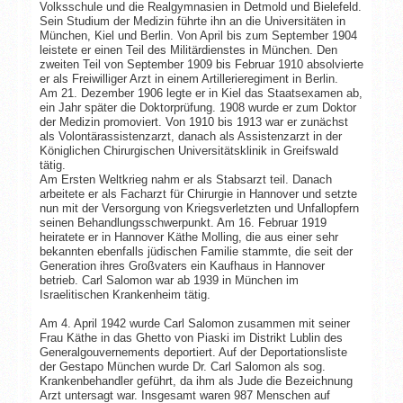
Volksschule und die Realgymnasien in Detmold und Bielefeld.
Sein Studium der Medizin führte ihn an die Universitäten in
München, Kiel und Berlin. Von April bis zum September 1904
leistete er einen Teil des Militärdienstes in München. Den
zweiten Teil von September 1909 bis Februar 1910 absolvierte
er als Freiwilliger Arzt in einem Artillerieregiment in Berlin.
Am 21. Dezember 1906 legte er in Kiel das Staatsexamen ab,
ein Jahr später die Doktorprüfung. 1908 wurde er zum Doktor
der Medizin promoviert. Von 1910 bis 1913 war er zunächst
als Volontärassistenzarzt, danach als Assistenzarzt in der
Königlichen Chirurgischen Universitätsklinik in Greifswald
tätig.
Am Ersten Weltkrieg nahm er als Stabsarzt teil. Danach
arbeitete er als Facharzt für Chirurgie in Hannover und setzte
nun mit der Versorgung von Kriegsverletzten und Unfallopfern
seinen Behandlungsschwerpunkt. Am 16. Februar 1919
heiratete er in Hannover Käthe Molling, die aus einer sehr
bekannten ebenfalls jüdischen Familie stammte, die seit der
Generation ihres Großvaters ein Kaufhaus in Hannover
betrieb. Carl Salomon war ab 1939 in München im
Israelitischen Krankenheim tätig.
Am 4. April 1942 wurde Carl Salomon zusammen mit seiner
Frau Käthe in das Ghetto von Piaski im Distrikt Lublin des
Generalgouvernements deportiert. Auf der Deportationsliste
der Gestapo München wurde Dr. Carl Salomon als sog.
Krankenbehandler geführt, da ihm als Jude die Bezeichnung
Arzt untersagt war. Insgesamt waren 987 Menschen auf