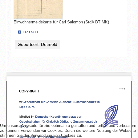
Einwohnermeldekarte für Carl Salomon (StdA DT MK)
Details
Geburtsort: Detmold
↑↑↑
COPYRIGHT
©
Gesellschaft für Christlich-Jüdische Zusammenarbeit in
Lippe e. V.
Mitglied im
Deutscher Koordinierungsrat der
Gesellschaften für Christlich-Jüdische Zusammenarbeit
Um unsere Webseite für Sie optimal zu gestalten und fortlaufend verbessern
(DKR)
zu können, verwenden wir Cookies. Durch die weitere Nutzung der Webseite
stimmen Sie der Verwendung von Cookies zu.
Impressum, Datenschutzerklärung