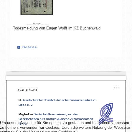
Todesmeldung von Eugen Wolff im KZ Buchenwald
Details
↑↑↑
COPYRIGHT
©
Gesellschaft für Christlich-Jüdische Zusammenarbeit in
Lippe e. V.
Mitglied im
Deutscher Koordinierungsrat der
Gesellschaften für Christlich-Jüdische Zusammenarbeit
Um unsere Webseite für Sie optimal zu gestalten und fortlaufend verbessern
(DKR)
zu können, verwenden wir Cookies. Durch die weitere Nutzung der Webseite