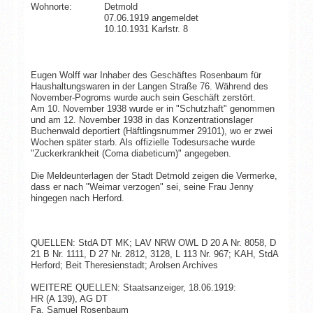
Wohnorte:
Detmold
07.06.1919 angemeldet
10.10.1931 Karlstr. 8
Eugen Wolff war Inhaber des Geschäftes Rosenbaum für
Haushaltungswaren in der Langen Straße 76. Während des
November-Pogroms wurde auch sein Geschäft zerstört.
Am 10. November 1938 wurde er in "Schutzhaft" genommen
und am 12. November 1938 in das Konzentrationslager
Buchenwald deportiert (Häftlingsnummer 29101), wo er zwei
Wochen später starb. Als offizielle Todesursache wurde
"Zuckerkrankheit (Coma diabeticum)" angegeben.
Die Meldeunterlagen der Stadt Detmold zeigen die Vermerke,
dass er nach "Weimar verzogen" sei, seine Frau Jenny
hingegen nach Herford.
QUELLEN: StdA DT MK; LAV NRW OWL D 20 A Nr. 8058, D
21 B Nr. 1111, D 27 Nr. 2812, 3128, L 113 Nr. 967; KAH, StdA
Herford; Beit Theresienstadt; Arolsen Archives
WEITERE QUELLEN: Staatsanzeiger, 18.06.1919:
HR (A 139), AG DT
Fa. Samuel Rosenbaum