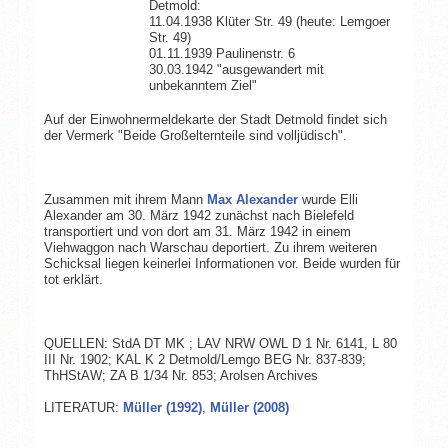
Detmold:
11.04.1938 Klüter Str. 49 (heute: Lemgoer
Str. 49)
01.11.1939 Paulinenstr. 6
30.03.1942 "ausgewandert mit
unbekanntem Ziel"
Auf der Einwohnermeldekarte der Stadt Detmold findet sich
der Vermerk "Beide Großelternteile sind volljüdisch".
Zusammen mit ihrem Mann
Max Alexander
wurde Elli
Alexander am 30. März 1942 zunächst nach Bielefeld
transportiert und von dort am 31. März 1942 in einem
Viehwaggon nach Warschau deportiert. Zu ihrem weiteren
Schicksal liegen keinerlei Informationen vor. Beide wurden für
tot erklärt.
QUELLEN: StdA DT MK ; LAV NRW OWL D 1 Nr. 6141, L 80
III Nr. 1902; KAL K 2 Detmold/Lemgo BEG Nr. 837-839;
ThHStAW; ZA B 1/34 Nr. 853; Arolsen Archives
LITERATUR:
Müller (1992)
,
Müller (2008)