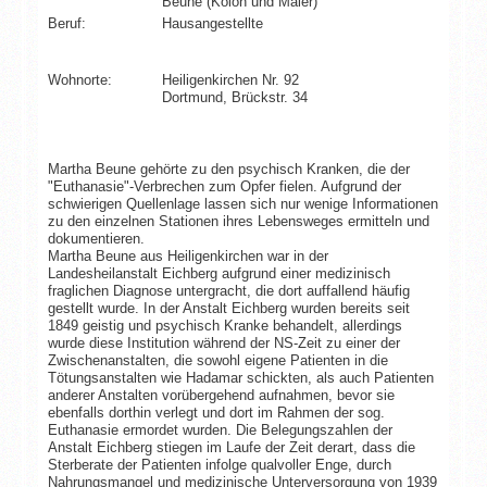
Beune (Kolon und Maler)
Beruf:
Hausangestellte
Wohnorte:
Heiligenkirchen Nr. 92
Dortmund, Brückstr. 34
Martha Beune gehörte zu den psychisch Kranken, die der
"Euthanasie"-Verbrechen zum Opfer fielen. Aufgrund der
schwierigen Quellenlage lassen sich nur wenige Informationen
zu den einzelnen Stationen ihres Lebensweges ermitteln und
dokumentieren.
Martha Beune aus Heiligenkirchen war in der
Landesheilanstalt Eichberg aufgrund einer medizinisch
fraglichen Diagnose untergracht, die dort auffallend häufig
gestellt wurde. In der Anstalt Eichberg wurden bereits seit
1849 geistig und psychisch Kranke behandelt, allerdings
wurde diese Institution während der NS-Zeit zu einer der
Zwischenanstalten, die sowohl eigene Patienten in die
Tötungsanstalten wie Hadamar schickten, als auch Patienten
anderer Anstalten vorübergehend aufnahmen, bevor sie
ebenfalls dorthin verlegt und dort im Rahmen der sog.
Euthanasie ermordet wurden. Die Belegungszahlen der
Anstalt Eichberg stiegen im Laufe der Zeit derart, dass die
Sterberate der Patienten infolge qualvoller Enge, durch
Nahrungsmangel und medizinische Unterversorgung von 1939