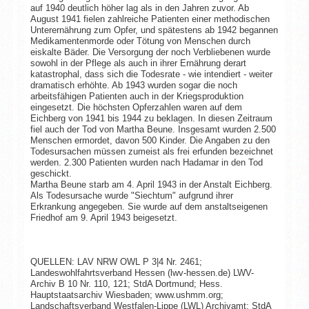
auf 1940 deutlich höher lag als in den Jahren zuvor. Ab
August 1941 fielen zahlreiche Patienten einer methodischen
Unterernährung zum Opfer, und spätestens ab 1942 begannen
Medikamentenmorde oder Tötung von Menschen durch
eiskalte Bäder. Die Versorgung der noch Verbliebenen wurde
sowohl in der Pflege als auch in ihrer Ernährung derart
katastrophal, dass sich die Todesrate - wie intendiert - weiter
dramatisch erhöhte. Ab 1943 wurden sogar die noch
arbeitsfähigen Patienten auch in der Kriegsproduktion
eingesetzt. Die höchsten Opferzahlen waren auf dem
Eichberg von 1941 bis 1944 zu beklagen. In diesen Zeitraum
fiel auch der Tod von Martha Beune. Insgesamt wurden 2.500
Menschen ermordet, davon 500 Kinder. Die Angaben zu den
Todesursachen müssen zumeist als frei erfunden bezeichnet
werden. 2.300 Patienten wurden nach Hadamar in den Tod
geschickt.
Martha Beune starb am 4. April 1943 in der Anstalt Eichberg.
Als Todesursache wurde "Siechtum" aufgrund ihrer
Erkrankung angegeben. Sie wurde auf dem anstaltseigenen
Friedhof am 9. April 1943 beigesetzt.
QUELLEN: LAV NRW OWL P 3|4 Nr. 2461;
Landeswohlfahrtsverband Hessen (lwv-hessen.de) LWV-
Archiv B 10 Nr. 110, 121; StdA Dortmund; Hess.
Hauptstaatsarchiv Wiesbaden; www.ushmm.org;
Landschaftsverband Westfalen-Lippe (LWL) Archivamt; StdA