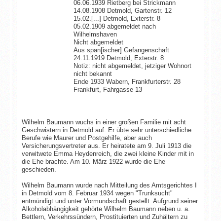
06.06.1939 Rietberg bei Strickmann
14.08.1908 Detmold, Gartenstr. 12
15.02.[...] Detmold, Exterstr. 8
05.02.1909 abgemeldet nach
Wilhelmshaven
Nicht abgemeldet
Aus span[ischer] Gefangenschaft
24.11.1919 Detmold, Exterstr. 8
Notiz: nicht abgemeldet, jetziger Wohnort
nicht bekannt
Ende 1933 Wabern, Frankfurterstr. 28
Frankfurt, Fahrgasse 13
Wilhelm Baumann wuchs in einer großen Familie mit acht
Geschwistern in Detmold auf. Er übte sehr unterschiedliche
Berufe wie Maurer und Postgehilfe, aber auch
Versicherungsvertreter aus. Er heiratete am 9. Juli 1913 die
verwitwete Emma Heydenreich, die zwei kleine Kinder mit in
die Ehe brachte. Am 10. März 1922 wurde die Ehe
geschieden.
Wilhelm Baumann wurde nach Mitteilung des Amtsgerichtes I
in Detmold vom 8. Februar 1934 wegen "Trunksucht"
entmündigt und unter Vormundschaft gestellt. Aufgrund seiner
Alkoholabhängigkeit gehörte Wilhelm Baumann neben u. a.
Bettlern, Verkehrssündern, Prostituierten und Zuhältern zu