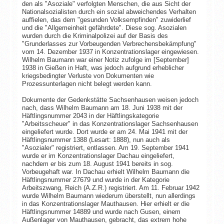
den als "Asoziale" verfolgten Menschen, die aus Sicht der
Nationalsozialisten durch ein sozial abweichendes Verhalten
auffielen, das dem "gesunden Volksempfinden" zuwiderlief
und die "Allgemeinheit gefährdete". Diese sog. Asozialen
wurden durch die Kriminalpolizei auf der Basis des
"Grunderlasses zur Vorbeugenden Verbrechensbekämpfung"
vom 14. Dezember 1937 in Konzentrationslager eingewiesen.
Wilhelm Baumann war einer Notiz zufolge im [September]
1938 in Gießen in Haft, was jedoch aufgrund erheblicher
kriegsbedingter Verluste von Dokumenten wie
Prozessunterlagen nicht belegt werden kann.
Dokumente der Gedenkstätte Sachsenhausen weisen jedoch
nach, dass Wilhelm Baumann am 18. Juni 1938 mit der
Häftlingsnummer 2043 in der Häftlingskategorie
"Arbeitsscheuer" in das Konzentrationslager Sachsenhausen
eingeliefert wurde. Dort wurde er am 24. Mai 1941 mit der
Häftlingsnummer 1388 (Lesart: 1888), nun auch als
"Asozialer" registriert, entlassen. Am 19. September 1941
wurde er im Konzentrationslager Dachau eingeliefert,
nachdem er bis zum 18. August 1941 bereits in sog.
Vorbeugehaft war. In Dachau erhielt Wilhelm Baumann die
Häftlingsnummer 27679 und wurde in der Kategorie
Arbeitszwang, Reich (A.Z.R.) registriert. Am 11. Februar 1942
wurde Wilhelm Baumann wiederum überstellt, nun allerdings
in das Konzentrationslager Mauthausen. Hier erhielt er die
Häftlingsnummer 14889 und wurde nach Gusen, einem
Außenlager von Mauthausen, gebracht, das extrem hohe