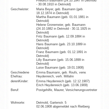
Friedrich Baumann (24.10.1847 in Detmold
- 30.08.1910 in Detmold)
Geschwister:
Maria Beyer, geb. Baumann (geb.
18.12.1874 in Detmold)
Martha Baumann (geb. 01.01.1881 in
Detmold)
Helene Gronemeier, geb. Baumann
(24.10.1882 in Detmold - 30.11.1925 in
Detmold)
Fritz Baumann (geb. 12.09.1884 in
Detmold)
Hans Baumann (geb. 23.10.1889 in
Detmold)
Franz Baumann (geb. 01.12.1891 in
Detmold)
Lilly Baumann (geb. 15.06.1899 in
Detmold)
Luise Baumann (geb. 19.01.1908)
Geschiedene
Emma Baumann, geb. Roufs, verw.
Ehefrau:
Heydenreich, verh. Millahn
derenKinder:
Emma Heydenreich (geb. 12.12.1907)
Erich Heydenreich (geb. 13.06.1909)
Beruf:
Postgehilfe, Maurer, Versicherungsvertreter
Wohnorte:
Detmold, Gartenstr. 5
02.06.1908 abgemeldet nach Rietberg