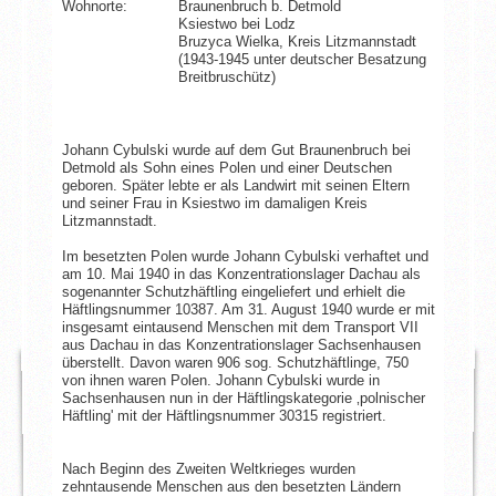
Wohnorte:
Braunenbruch b. Detmold
Ksiestwo bei Lodz
Bruzyca Wielka, Kreis Litzmannstadt
(1943-1945 unter deutscher Besatzung
Breitbruschütz)
Johann Cybulski wurde auf dem Gut Braunenbruch bei
Detmold als Sohn eines Polen und einer Deutschen
geboren. Später lebte er als Landwirt mit seinen Eltern
und seiner Frau in Ksiestwo im damaligen Kreis
Litzmannstadt.
Im besetzten Polen wurde Johann Cybulski verhaftet und
am 10. Mai 1940 in das Konzentrationslager Dachau als
sogenannter Schutzhäftling eingeliefert und erhielt die
Häftlingsnummer 10387. Am 31. August 1940 wurde er mit
insgesamt eintausend Menschen mit dem Transport VII
aus Dachau in das Konzentrationslager Sachsenhausen
überstellt. Davon waren 906 sog. Schutzhäftlinge, 750
von ihnen waren Polen. Johann Cybulski wurde in
Sachsenhausen nun in der Häftlingskategorie ‚polnischer
Häftling' mit der Häftlingsnummer 30315 registriert.
Nach Beginn des Zweiten Weltkrieges wurden
zehntausende Menschen aus den besetzten Ländern