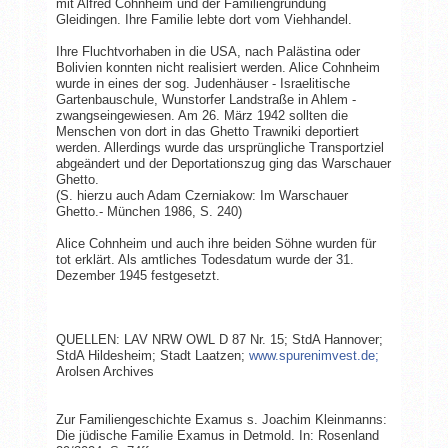
mit Alfred Cohnheim und der Familiengründung
Gleidingen. Ihre Familie lebte dort vom Viehhandel.
Ihre Fluchtvorhaben in die USA, nach Palästina oder
Bolivien konnten nicht realisiert werden. Alice Cohnheim
wurde in eines der sog. Judenhäuser - Israelitische
Gartenbauschule, Wunstorfer Landstraße in Ahlem -
zwangseingewiesen. Am 26. März 1942 sollten die
Menschen von dort in das Ghetto Trawniki deportiert
werden. Allerdings wurde das ursprüngliche Transportziel
abgeändert und der Deportationszug ging das Warschauer
Ghetto.
(S. hierzu auch Adam Czerniakow: Im Warschauer
Ghetto.- München 1986, S. 240)
Alice Cohnheim und auch ihre beiden Söhne wurden für
tot erklärt. Als amtliches Todesdatum wurde der 31.
Dezember 1945 festgesetzt.
QUELLEN: LAV NRW OWL D 87 Nr. 15; StdA Hannover;
StdA Hildesheim; Stadt Laatzen;
www.spurenimvest.de;
Arolsen Archives
Zur Familiengeschichte Examus s. Joachim Kleinmanns:
Die jüdische Familie Examus in Detmold. In: Rosenland