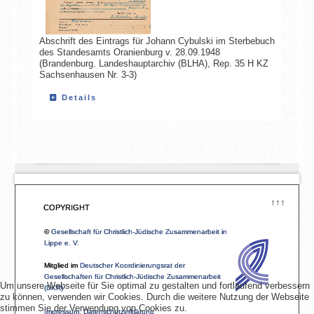
Abschrift des Eintrags für Johann Cybulski im Sterbebuch
des Standesamts Oranienburg v. 28.09.1948
(Brandenburg. Landeshauptarchiv (BLHA), Rep. 35 H KZ
Sachsenhausen Nr. 3-3)
Details
↑↑↑
COPYRIGHT
©
Gesellschaft für Christlich-Jüdische Zusammenarbeit in
Lippe e. V.
Mitglied im
Deutscher Koordinierungsrat der
Gesellschaften für Christlich-Jüdische Zusammenarbeit
Um unsere Webseite für Sie optimal zu gestalten und fortlaufend verbessern
(DKR)
zu können, verwenden wir Cookies. Durch die weitere Nutzung der Webseite
stimmen Sie der Verwendung von Cookies zu.
Impressum, Datenschutzerklärung