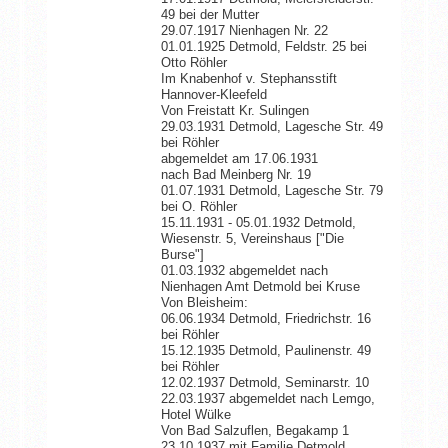
49 bei der Mutter
29.07.1917 Nienhagen Nr. 22
01.01.1925 Detmold, Feldstr. 25 bei
Otto Röhler
Im Knabenhof v. Stephansstift
Hannover-Kleefeld
Von Freistatt Kr. Sulingen
29.03.1931 Detmold, Lagesche Str. 49
bei Röhler
abgemeldet am 17.06.1931
nach Bad Meinberg Nr. 19
01.07.1931 Detmold, Lagesche Str. 79
bei O. Röhler
15.11.1931 - 05.01.1932 Detmold,
Wiesenstr. 5, Vereinshaus ["Die
Burse"]
01.03.1932 abgemeldet nach
Nienhagen Amt Detmold bei Kruse
Von Bleisheim:
06.06.1934 Detmold, Friedrichstr. 16
bei Röhler
15.12.1935 Detmold, Paulinenstr. 49
bei Röhler
12.02.1937 Detmold, Seminarstr. 10
22.03.1937 abgemeldet nach Lemgo,
Hotel Wülke
Von Bad Salzuflen, Begakamp 1
23.10.1937 mit Familie Detmold,