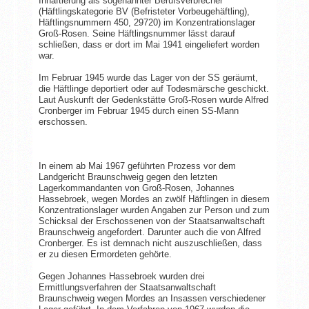
Inhaftierung als sogenannter Berufsverbrecher
(Häftlingskategorie BV (Befristeter Vorbeugehäftling),
Häftlingsnummern 450, 29720) im Konzentrationslager
Groß-Rosen. Seine Häftlingsnummer lässt darauf
schließen, dass er dort im Mai 1941 eingeliefert worden
war.
Im Februar 1945 wurde das Lager von der SS geräumt,
die Häftlinge deportiert oder auf Todesmärsche geschickt.
Laut Auskunft der Gedenkstätte Groß-Rosen wurde Alfred
Cronberger im Februar 1945 durch einen SS-Mann
erschossen.
In einem ab Mai 1967 geführten Prozess vor dem
Landgericht Braunschweig gegen den letzten
Lagerkommandanten von Groß-Rosen, Johannes
Hassebroek, wegen Mordes an zwölf Häftlingen in diesem
Konzentrationslager wurden Angaben zur Person und zum
Schicksal der Erschossenen von der Staatsanwaltschaft
Braunschweig angefordert. Darunter auch die von Alfred
Cronberger. Es ist demnach nicht auszuschließen, dass
er zu diesen Ermordeten gehörte.
Gegen Johannes Hassebroek wurden drei
Ermittlungsverfahren der Staatsanwaltschaft
Braunschweig wegen Mordes an Insassen verschiedener