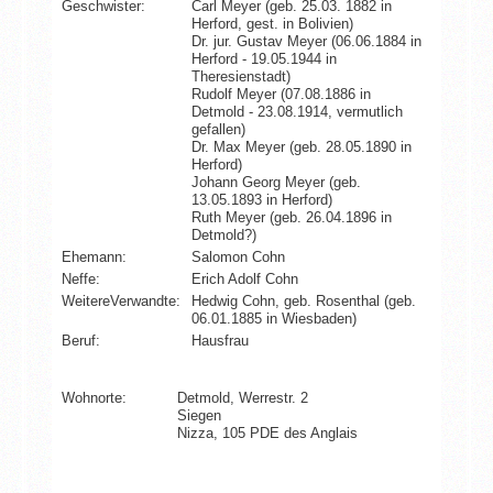
Geschwister:
Carl Meyer (geb. 25.03. 1882 in
Herford, gest. in Bolivien)
Dr. jur. Gustav Meyer (06.06.1884 in
Herford - 19.05.1944 in
Theresienstadt)
Rudolf Meyer (07.08.1886 in
Detmold - 23.08.1914, vermutlich
gefallen)
Dr. Max Meyer (geb. 28.05.1890 in
Herford)
Johann Georg Meyer (geb.
13.05.1893 in Herford)
Ruth Meyer (geb. 26.04.1896 in
Detmold?)
Ehemann:
Salomon Cohn
Neffe:
Erich Adolf Cohn
WeitereVerwandte:
Hedwig Cohn, geb. Rosenthal (geb.
06.01.1885 in Wiesbaden)
Beruf:
Hausfrau
Wohnorte:
Detmold, Werrestr. 2
Siegen
Nizza, 105 PDE des Anglais