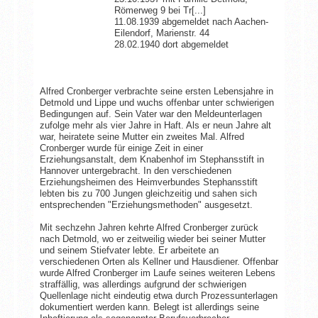
Römerweg 9 bei Tr[...]
11.08.1939 abgemeldet nach Aachen-
Eilendorf, Marienstr. 44
28.02.1940 dort abgemeldet
Alfred Cronberger verbrachte seine ersten Lebensjahre in
Detmold und Lippe und wuchs offenbar unter schwierigen
Bedingungen auf. Sein Vater war den Meldeunterlagen
zufolge mehr als vier Jahre in Haft. Als er neun Jahre alt
war, heiratete seine Mutter ein zweites Mal. Alfred
Cronberger wurde für einige Zeit in einer
Erziehungsanstalt, dem Knabenhof im Stephansstift in
Hannover untergebracht. In den verschiedenen
Erziehungsheimen des Heimverbundes Stephansstift
lebten bis zu 700 Jungen gleichzeitig und sahen sich
entsprechenden "Erziehungsmethoden" ausgesetzt.
Mit sechzehn Jahren kehrte Alfred Cronberger zurück
nach Detmold, wo er zeitweilig wieder bei seiner Mutter
und seinem Stiefvater lebte. Er arbeitete an
verschiedenen Orten als Kellner und Hausdiener. Offenbar
wurde Alfred Cronberger im Laufe seines weiteren Lebens
straffällig, was allerdings aufgrund der schwierigen
Quellenlage nicht eindeutig etwa durch Prozessunterlagen
dokumentiert werden kann. Belegt ist allerdings seine