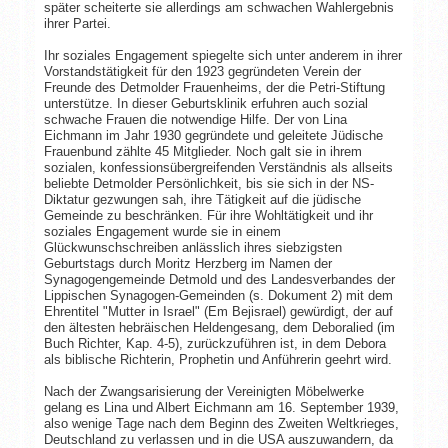
später scheiterte sie allerdings am schwachen Wahlergebnis
ihrer Partei.
Ihr soziales Engagement spiegelte sich unter anderem in ihrer
Vorstandstätigkeit für den 1923 gegründeten Verein der
Freunde des Detmolder Frauenheims, der die Petri-Stiftung
unterstütze. In dieser Geburtsklinik erfuhren auch sozial
schwache Frauen die notwendige Hilfe. Der von Lina
Eichmann im Jahr 1930 gegründete und geleitete Jüdische
Frauenbund zählte 45 Mitglieder. Noch galt sie in ihrem
sozialen, konfessionsübergreifenden Verständnis als allseits
beliebte Detmolder Persönlichkeit, bis sie sich in der NS-
Diktatur gezwungen sah, ihre Tätigkeit auf die jüdische
Gemeinde zu beschränken. Für ihre Wohltätigkeit und ihr
soziales Engagement wurde sie in einem
Glückwunschschreiben anlässlich ihres siebzigsten
Geburtstags durch Moritz Herzberg im Namen der
Synagogengemeinde Detmold und des Landesverbandes der
Lippischen Synagogen-Gemeinden (s. Dokument 2) mit dem
Ehrentitel "Mutter in Israel" (Em Bejisrael) gewürdigt, der auf
den ältesten hebräischen Heldengesang, dem Deboralied (im
Buch Richter, Kap. 4-5), zurückzuführen ist, in dem Debora
als biblische Richterin, Prophetin und Anführerin geehrt wird.
Nach der Zwangsarisierung der Vereinigten Möbelwerke
gelang es Lina und Albert Eichmann am 16. September 1939,
also wenige Tage nach dem Beginn des Zweiten Weltkrieges,
Deutschland zu verlassen und in die USA auszuwandern, da