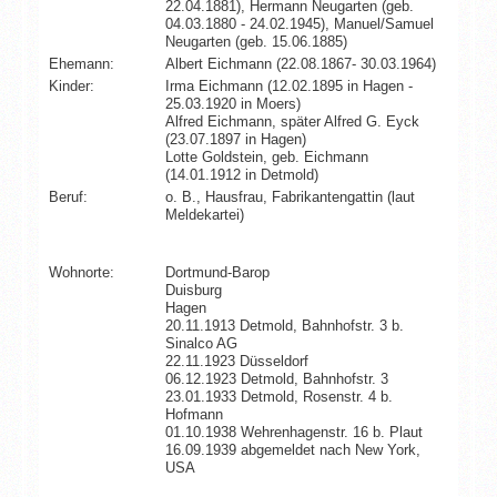
22.04.1881), Hermann Neugarten (geb.
04.03.1880 - 24.02.1945), Manuel/Samuel
Neugarten (geb. 15.06.1885)
Ehemann:
Albert Eichmann (22.08.1867- 30.03.1964)
Kinder:
Irma Eichmann (12.02.1895 in Hagen -
25.03.1920 in Moers)
Alfred Eichmann, später Alfred G. Eyck
(23.07.1897 in Hagen)
Lotte Goldstein, geb. Eichmann
(14.01.1912 in Detmold)
Beruf:
o. B., Hausfrau, Fabrikantengattin (laut
Meldekartei)
Wohnorte:
Dortmund-Barop
Duisburg
Hagen
20.11.1913 Detmold, Bahnhofstr. 3 b.
Sinalco AG
22.11.1923 Düsseldorf
06.12.1923 Detmold, Bahnhofstr. 3
23.01.1933 Detmold, Rosenstr. 4 b.
Hofmann
01.10.1938 Wehrenhagenstr. 16 b. Plaut
16.09.1939 abgemeldet nach New York,
USA