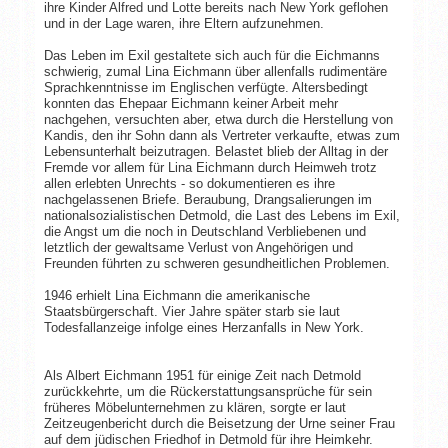
ihre Kinder Alfred und Lotte bereits nach New York geflohen
und in der Lage waren, ihre Eltern aufzunehmen.
Das Leben im Exil gestaltete sich auch für die Eichmanns
schwierig, zumal Lina Eichmann über allenfalls rudimentäre
Sprachkenntnisse im Englischen verfügte. Altersbedingt
konnten das Ehepaar Eichmann keiner Arbeit mehr
nachgehen, versuchten aber, etwa durch die Herstellung von
Kandis, den ihr Sohn dann als Vertreter verkaufte, etwas zum
Lebensunterhalt beizutragen. Belastet blieb der Alltag in der
Fremde vor allem für Lina Eichmann durch Heimweh trotz
allen erlebten Unrechts - so dokumentieren es ihre
nachgelassenen Briefe. Beraubung, Drangsalierungen im
nationalsozialistischen Detmold, die Last des Lebens im Exil,
die Angst um die noch in Deutschland Verbliebenen und
letztlich der gewaltsame Verlust von Angehörigen und
Freunden führten zu schweren gesundheitlichen Problemen.
1946 erhielt Lina Eichmann die amerikanische
Staatsbürgerschaft. Vier Jahre später starb sie laut
Todesfallanzeige infolge eines Herzanfalls in New York.
Als Albert Eichmann 1951 für einige Zeit nach Detmold
zurückkehrte, um die Rückerstattungsansprüche für sein
früheres Möbelunternehmen zu klären, sorgte er laut
Zeitzeugenbericht durch die Beisetzung der Urne seiner Frau
auf dem jüdischen Friedhof in Detmold für ihre Heimkehr.