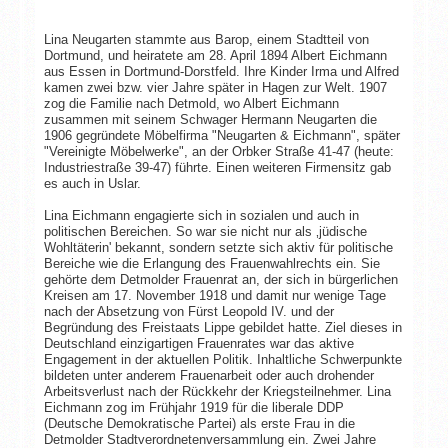
Lina Neugarten stammte aus Barop, einem Stadtteil von
Dortmund, und heiratete am 28. April 1894 Albert Eichmann
aus Essen in Dortmund-Dorstfeld. Ihre Kinder Irma und Alfred
kamen zwei bzw. vier Jahre später in Hagen zur Welt. 1907
zog die Familie nach Detmold, wo Albert Eichmann
zusammen mit seinem Schwager Hermann Neugarten die
1906 gegründete Möbelfirma "Neugarten & Eichmann", später
"Vereinigte Möbelwerke", an der Orbker Straße 41-47 (heute:
Industriestraße 39-47) führte. Einen weiteren Firmensitz gab
es auch in Uslar.
Lina Eichmann engagierte sich in sozialen und auch in
politischen Bereichen. So war sie nicht nur als ‚jüdische
Wohltäterin' bekannt, sondern setzte sich aktiv für politische
Bereiche wie die Erlangung des Frauenwahlrechts ein. Sie
gehörte dem Detmolder Frauenrat an, der sich in bürgerlichen
Kreisen am 17. November 1918 und damit nur wenige Tage
nach der Absetzung von Fürst Leopold IV. und der
Begründung des Freistaats Lippe gebildet hatte. Ziel dieses in
Deutschland einzigartigen Frauenrates war das aktive
Engagement in der aktuellen Politik. Inhaltliche Schwerpunkte
bildeten unter anderem Frauenarbeit oder auch drohender
Arbeitsverlust nach der Rückkehr der Kriegsteilnehmer. Lina
Eichmann zog im Frühjahr 1919 für die liberale DDP
(Deutsche Demokratische Partei) als erste Frau in die
Detmolder Stadtverordnetenversammlung ein. Zwei Jahre