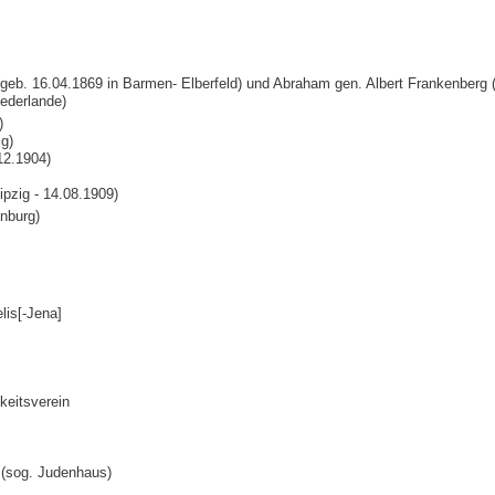
geb. 16.04.1869 in Barmen- Elberfeld) und Abraham gen. Albert Frankenberg (
iederlande)
)
ig)
12.1904)
ipzig - 14.08.1909)
inburg)
lis[-Jena]
gkeitsverein
 (sog. Judenhaus)