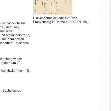
Einwohnermeldekarte für Edith
Frankenberg in Detmold (StdA DT MK)
ensionat Michaelis
rtel, dem sog.
emitische
 und Alexanderstraße)
2 mit dem ersten
eportiert. In diesem
ankenberg wurde
 später, am 19.
Auschwitz überstellt.
e
; Sächsisches