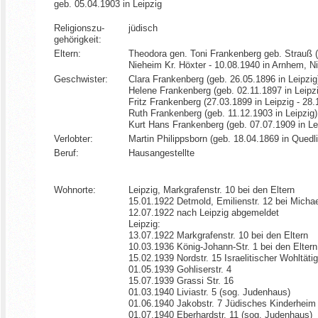
geb. 05.04.1903 in Leipzig
Religionszu­
jüdisch
gehörigkeit:
Eltern:
Theodora gen. Toni Frankenberg geb. Strauß (
Nieheim Kr. Höxter - 10.08.1940 in Arnhem, N
Geschwister:
Clara Frankenberg (geb. 26.05.1896 in Leipzig
Helene Frankenberg (geb. 02.11.1897 in Leipz
Fritz Frankenberg (27.03.1899 in Leipzig - 28.
Ruth Frankenberg (geb. 11.12.1903 in Leipzig)
Kurt Hans Frankenberg (geb. 07.07.1909 in Le
Verlobter:
Martin Philippsborn (geb. 18.04.1869 in Quedl
Beruf:
Hausangestellte
Wohnorte:
Leipzig, Markgrafenstr. 10 bei den Eltern
15.01.1922 Detmold, Emilienstr. 12 bei Michae
12.07.1922 nach Leipzig abgemeldet
Leipzig:
13.07.1922 Markgrafenstr. 10 bei den Eltern
10.03.1936 König-Johann-Str. 1 bei den Eltern
15.02.1939 Nordstr. 15 Israelitischer Wohltäti
01.05.1939 Gohliserstr. 4
15.07.1939 Grassi Str. 16
01.03.1940 Liviastr. 5 (sog. Judenhaus)
01.06.1940 Jakobstr. 7 Jüdisches Kinderheim
01.07.1940 Eberhardstr. 11 (sog. Judenhaus)