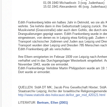
01.09.1940 Michaelisstr. 3 (sog. Judenhaus)
15.02.1941 Alexanderstr. 46 (sog. Judenhaus)
Edith Frankenberg lebte ein halbes Jahr in Detmold, wo sie als K
wohnte. Sie kehrte dann in ihre Geburtsstadt Leipzig zurück. I
Musikviertel (Grassistraße) oder auch dem Gohlis, die durch ei
Drangsalierungen geprägt waren. Edith Frankenberg wurde in der
eingewiesen, von denen es in Leipzig etwa fünfzig gab. Zudem 
Transport sächsischer Jüdinnen und Juden aus Leipzig und Dresde
Transport wurden über Leipzig und Dresden 785 Menschen nach 
Edith Frankenberg gilt als verschollen.
Ihre Eltern emigrierten im Februar 1939 von Leipzig nach Arnhe
verhaftet und in das Durchgangslager Westerbork eingeliefert. 
November 1943, wurde sie ermordet.
Edith Frankenbergs Verlobter Martin Philippsborn wurde am 19.
Dort wurde er ermordet.
QUELLEN: StdA DT MK; Jacob Pins Gesellschaft Höxter; StdA L
Staatsarchiv Leipzig; Archiv der Israelitische Religionsgemein
http://www.statistik-des-holocaust.de/list_ger_mid_420121.html
LITERATUR:
Bertram, Ellen (2001)