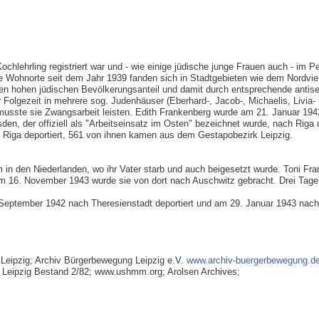
ochlehrling registriert war und - wie einige jüdische junge Frauen auch - im P
hre Wohnorte seit dem Jahr 1939 fanden sich in Stadtgebieten wie dem Nordvie
nen hohen jüdischen Bevölkerungsanteil und damit durch entsprechende antis
 Folgezeit in mehrere sog. Judenhäuser (Eberhard-, Jacob-, Michaelis, Livia-
musste sie Zwangsarbeit leisten. Edith Frankenberg wurde am 21. Januar 194
n, der offiziell als "Arbeitseinsatz im Osten" bezeichnet wurde, nach Riga d
Riga deportiert, 561 von ihnen kamen aus dem Gestapobezirk Leipzig.
m in den Niederlanden, wo ihr Vater starb und auch beigesetzt wurde. Toni Fr
Am 16. November 1943 wurde sie von dort nach Auschwitz gebracht. Drei Tage
 September 1942 nach Theresienstadt deportiert und am 29. Januar 1943 nach 
eipzig; Archiv Bürgerbewegung Leipzig e.V.
www.archiv-buergerbewegung.d
de Leipzig Bestand 2/82; www.ushmm.org; Arolsen Archives;