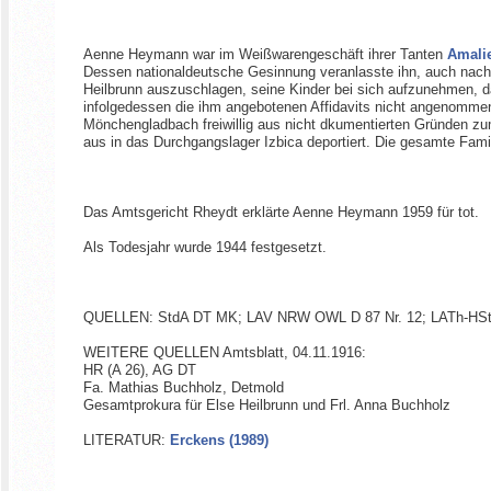
Aenne Heymann war im Weißwarengeschäft ihrer Tanten
Amali
Dessen nationaldeutsche Gesinnung veranlasste ihn, auch nac
Heilbrunn auszuschlagen, seine Kinder bei sich aufzunehmen, da
infolgedessen die ihm angebotenen Affidavits nicht angenomme
Mönchengladbach freiwillig aus nicht dkumentierten Gründen zu
aus in das Durchgangslager Izbica deportiert. Die gesamte Fa
Das Amtsgericht Rheydt erklärte Aenne Heymann 1959 für tot.
Als Todesjahr wurde 1944 festgesetzt.
QUELLEN: StdA DT MK; LAV NRW OWL D 87 Nr. 12; LATh-HStA W
WEITERE QUELLEN Amtsblatt, 04.11.1916:
HR (A 26), AG DT
Fa. Mathias Buchholz, Detmold
Gesamtprokura für Else Heilbrunn und Frl. Anna Buchholz
LITERATUR:
Erckens (1989)