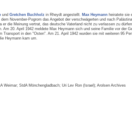
e
und
Gretchen Buchholz
in Rheydt angestellt.
Max Heymann
heiratete sie 
h dem November-Pogrom das Angebot der verschwägerten und nach Palästina 
 er die Meinung vertrat, das deutsche Vaterland nicht zu verlassen zu dürfen
n. Am 20. April 1942 meldete Max Heymann sich und seine Familie vor der G
m Transport in den "Osten". Am 21. April 1942 wurden sie mit weiteren 95 Pe
milie Heymann kam um.
eimar; StdA Mönchengladbach; Uri Lev Ron (Israel); Arolsen Archives