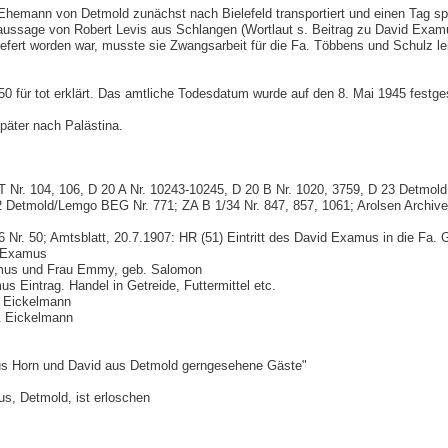
ann von Detmold zunächst nach Bielefeld transportiert und einen Tag sp
ssage von Robert Levis aus Schlangen (Wortlaut s. Beitrag zu David Examus
efert worden war, musste sie Zwangsarbeit für die Fa. Többens und Schulz le
ür tot erklärt. Das amtliche Todesdatum wurde auf den 8. Mai 1945 festges
päter nach Palästina.
 104, 106, D 20 A Nr. 10243-10245, D 20 B Nr. 1020, 3759, D 23 Detmold 
2 Detmold/Lemgo BEG Nr. 771; ZA B 1/34 Nr. 847, 857, 1061; Arolsen Archiv
 50; Amtsblatt, 20.7.1907: HR (51) Eintritt des David Examus in die Fa.
d Examus
xamus und Frau Emmy, geb. Salomon
 Eintrag. Handel in Getreide, Futtermittel etc.
& Eickelmann
& Eickelmann
us Horn und David aus Detmold gerngesehene Gäste"
s, Detmold, ist erloschen