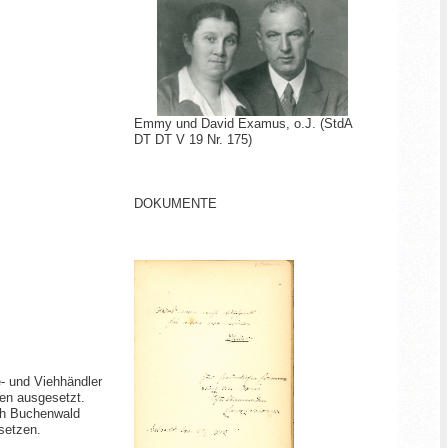
Emmy und David Examus
, o.J.
(StdA
DT DT V 19 Nr. 175)
DOKUMENTE
- und Viehhändler
fen ausgesetzt.
ch Buchenwald
setzen.