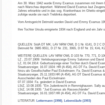
Am 30. März 1942 wurde Emmy Examus zusammen mit ihrem Ehem
nach Warschau deportiert. Während David Examus laut Zeugenau
Jahres erkrankte und in das sog. Krankenhaus im Ghetto eingeli
zufolge wurde sie nach Treblinka deportiert.
Vom Amtsgericht Detmold wurden David und Emmy Examus 1950 f
Ihre Tochter Ursula emigrierte 1934 nach England und ein Jahr s
QUELLEN: StdA DT MK; LAV NRW OWL D 1 Nr. 6141, D 2 C DT Nr.
Detmold Nr. 3985 9551, D 27 Nr. 231, 3065, D 87 Nr. 15; KAL K
WEITERE QUELLEN: LAV NRW OWL D 103 Nr. 770, 771, D 106 Nr.
LZ , 23.07.1909: Verlobungsanzeige Emmy Salomon und Davi
LZ, 01.04.1914: Geburtsanzeige einer Tochter durch David E
Staatsanzeiger, 16.07.1924: HR (A 454), AG DT Fa. David Examus
hinzu als Gesellschafter Paul Eickelmann: Fa. David Examus 
Staatsanzeiger, 25.11.1933:HR (A 454), AG DT David Examus 
Ausscheiden des Paul Eickelmann
07.07.1934: Fa. geändert in David Examus
LStZ, 10.08.1935: "Ein Judenknecht in Remmighausen. Sally a
LStZ, 14.08.1935: "Jud Examus als Rasseschänder"
Staatsanzeiger, 16.01.1937:HR (A 454), AG DT Fa. David Examu
LITERATUR:
Lettermann (1998)
,
Lebensläufe (1993)