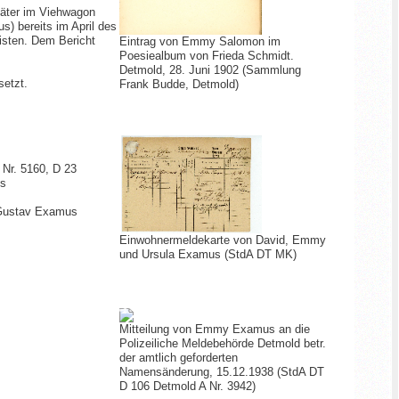
äter im Viehwagon
) bereits im April des
isten. Dem Bericht
Eintrag von Emmy Salomon im
Poesiealbum von Frieda Schmidt.
Detmold, 28. Juni 1902 (Sammlung
etzt.
Frank Budde, Detmold)
Nr. 5160, D 23
es
 Gustav Examus
Einwohnermeldekarte von David, Emmy
und Ursula Examus (StdA DT MK)
Mitteilung von Emmy Examus an die
Polizeiliche Meldebehörde Detmold betr.
der amtlich geforderten
Namensänderung, 15.12.1938 (StdA DT
D 106 Detmold A Nr. 3942)