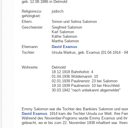
geb. 12.08.1886 in Detmold
Religionszu­
jüdisch
gehörigkeit:
Eltern:
Simon und Selma Salomon
Geschwister:
Siegfried Salomon
Karl Salomon
Käthe Salomon
Martha Salomon
Ehemann:
David Examus
Tochter:
Ursula Markus, geb. Examus (01.04.1914 - 04
Wohnorte:
Detmold:
18.12.1918 Bahnhofstr. 4
01.04.1936 Woldemarstr. 10
02.01.1939 Paulinenstr. 23 bei Salomon
19.10.1939 Paulinenstr. 10 bei Hirschfeld
30.03.1942 "nach unbekannt abgemeldet"
Emmy Salomon war die Tochter des Bankiers Salomon und wurde 
David Examus
. 1914 kam die Tochter Ursula zur Welt. Ihre Fa
Während des November-Pogroms wurde Emmy Examus und ihr Man
gebracht, wo er bis zum 22. November 1938 inhaftiert war. Ihr