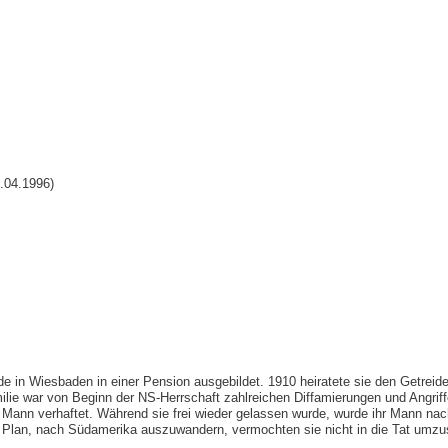
.04.1996)
in Wiesbaden in einer Pension ausgebildet. 1910 heiratete sie den Getreide
milie war von Beginn der NS-Herrschaft zahlreichen Diffamierungen und Angrif
n verhaftet. Während sie frei wieder gelassen wurde, wurde ihr Mann na
en Plan, nach Südamerika auszuwandern, vermochten sie nicht in die Tat umzu