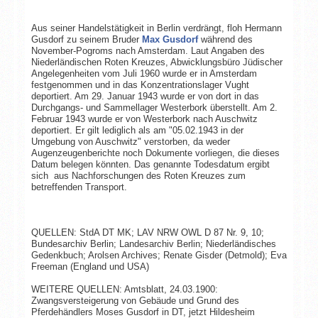
Aus seiner Handelstätigkeit in Berlin verdrängt, floh Hermann
Gusdorf zu seinem Bruder
Max Gusdorf
während des
November-Pogroms nach Amsterdam. Laut Angaben des
Niederländischen Roten Kreuzes, Abwicklungsbüro Jüdischer
Angelegenheiten vom Juli 1960 wurde er in Amsterdam
festgenommen und in das Konzentrationslager Vught
deportiert. Am 29. Januar 1943 wurde er von dort in das
Durchgangs- und Sammellager Westerbork überstellt. Am 2.
Februar 1943 wurde er von Westerbork nach Auschwitz
deportiert. Er gilt lediglich als am "05.02.1943 in der
Umgebung von Auschwitz" verstorben, da weder
Augenzeugenberichte noch Dokumente vorliegen, die dieses
Datum belegen könnten. Das genannte Todesdatum ergibt
sich aus Nachforschungen des Roten Kreuzes zum
betreffenden Transport.
QUELLEN: StdA DT MK; LAV NRW OWL D 87 Nr. 9, 10;
Bundesarchiv Berlin; Landesarchiv Berlin; Niederländisches
Gedenkbuch; Arolsen Archives; Renate Gisder (Detmold); Eva
Freeman (England und USA)
WEITERE QUELLEN: Amtsblatt, 24.03.1900:
Zwangsversteigerung von Gebäude und Grund des
Pferdehändlers Moses Gusdorf in DT, jetzt Hildesheim