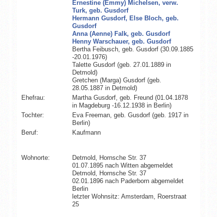
Ernestine (Emmy) Michelsen, verw.
Turk, geb. Gusdorf
Hermann Gusdorf,
Else Bloch, geb.
Gusdorf
Anna (Aenne) Falk, geb. Gusdorf
Henny Warschauer, geb. Gusdorf
Bertha Feibusch, geb. Gusdorf (30.09.1885
-20.01.1976)
Talette Gusdorf (geb. 27.01.1889 in
Detmold)
Gretchen (Marga) Gusdorf (geb.
28.05.1887 in Detmold)
Ehefrau:
Martha Gusdorf, geb. Freund (01.04.1878
in Magdeburg -16.12.1938 in Berlin)
Tochter:
Eva Freeman, geb. Gusdorf (geb. 1917 in
Berlin)
Beruf:
Kaufmann
Wohnorte:
Detmold, Hornsche Str. 37
01.07.1895 nach Witten abgemeldet
Detmold, Hornsche Str. 37
02.01.1896 nach Paderborn abgemeldet
Berlin
letzter Wohnsitz: Amsterdam, Roerstraat
25